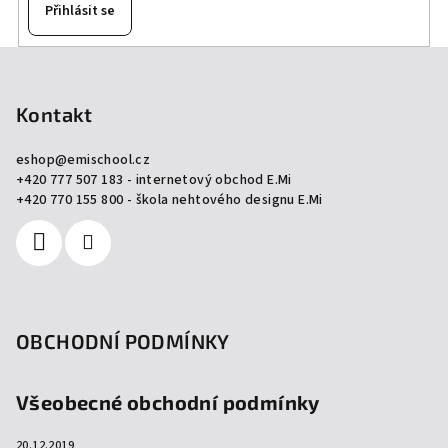
Přihlásit se
Z
á
p
Kontakt
a
eshop
@
emischool.cz
t
+420 777 507 183 - internetový obchod E.Mi
í
+420 770 155 800 - škola nehtového designu E.Mi
OBCHODNÍ PODMÍNKY
Všeobecné obchodní podmínky
20.12.2019