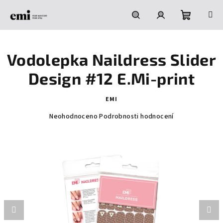
Přejít
na
obsah
Nákupní
Hledat
Přihlášení
Vodolepka Naildress Slider
košík
Design #12 E.Mi-print
EMI
Průměrné
Neohodnoceno
Podrobnosti hodnocení
hodnocení
produktu
je
0,0
z
5
hvězdiček.