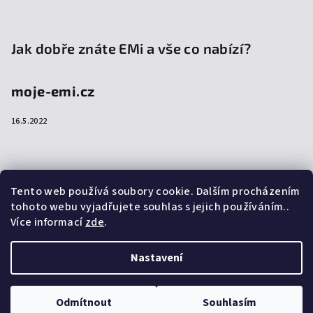
Jak dobře znáte EMi a vše co nabízí?
moje-emi.cz
16.5.2022
Přijímáme online platby
Tento web používá soubory cookie. Dalším procházením
tohoto webu vyjadřujete souhlas s jejich používáním..
Více informací
zde
.
Nastavení
Copyright 2026
emi-shop.cz
. Všechna práva vyhrazena.
Upravit nastavení cookies
Odmítnout
Souhlasím