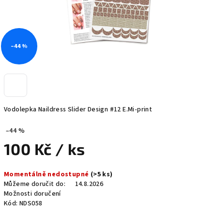
–44 %
Vodolepka Naildress Slider Design #12 E.Mi-print
–44 %
100 Kč
/ ks
Měrná
Momentálně nedostupné
(>5 ks)
cena:
Můžeme doručit do:
14.8.2026
Možnosti doručení
Kód:
NDS058