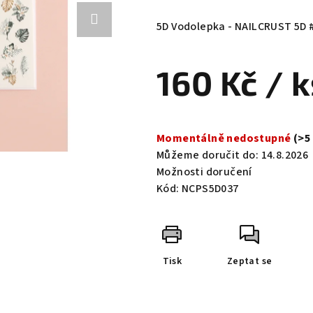
hodnocení
produktu
5D Vodolepka - NAILCRUST 5D
je
0,0
160 Kč
/ k
z
5
hvězdiček.
Měrná
cena:
Momentálně nedostupné
(>5
Můžeme doručit do:
14.8.2026
Možnosti doručení
Kód:
NCPS5D037
Tisk
Zeptat se