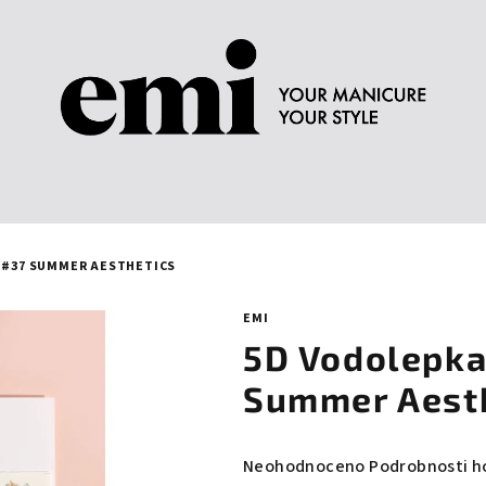
D #37 SUMMER AESTHETICS
EMI
5D Vodolepka
Summer Aest
Průměrné
Neohodnoceno
Podrobnosti h