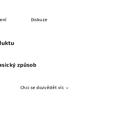
ení
Diskuze
duktu
lasický způsob
Chci se dozvědět víc