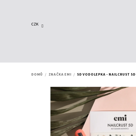
Přejít
na
obsah
CZK
DOMŮ
/
ZNAČKA EMI
/
5D VODOLEPKA - NAILCRUST 5