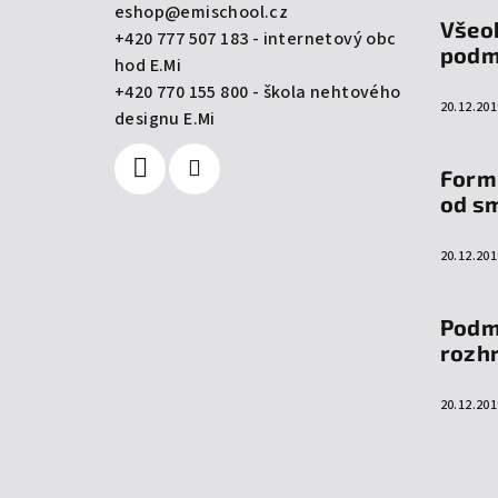
a
eshop
@
emischool.cz
Všeo
+420 777 507 183 - internetový obc
t
podm
hod E.Mi
í
+420 770 155 800 - škola nehtového
20.12.201
designu E.Mi
Form
od s
20.12.201
Podm
rozh
20.12.201