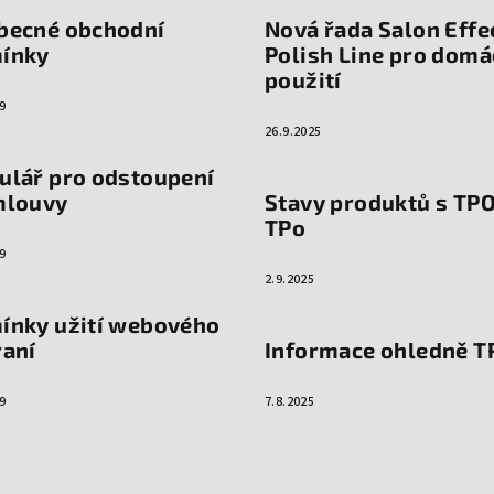
becné obchodní
Nová řada Salon Effe
ínky
Polish Line pro domá
použití
9
26.9.2025
ulář pro odstoupení
mlouvy
Stavy produktů s TP
TPo
9
2.9.2025
ínky užití webového
raní
Informace ohledně T
9
7.8.2025