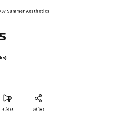
 #37 Summer Aesthetics
s
 ks)
Hlídat
Sdílet