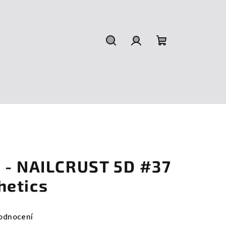
Hledat
Přihlášení
Nákupní
košík
 - NAILCRUST 5D #37
hetics
odnocení