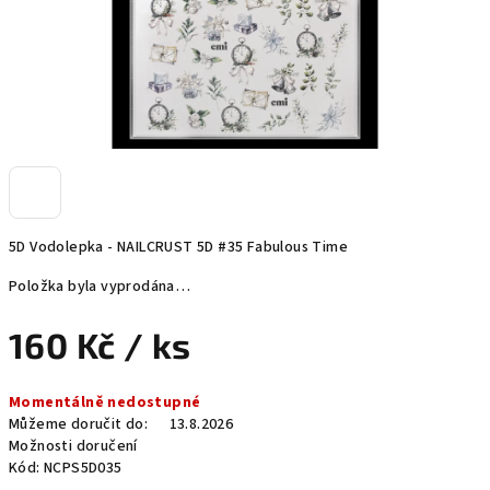
5D Vodolepka - NAILCRUST 5D #35 Fabulous Time
Položka byla vyprodána…
160 Kč
/ ks
Měrná
Momentálně nedostupné
cena:
Můžeme doručit do:
13.8.2026
Možnosti doručení
Kód:
NCPS5D035