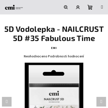
Přejít
na
obsah
Nákupní
Hledat
Přihlášení
5D Vodolepka - NAILCRUST
košík
5D #35 Fabulous Time
EMI
Průměrné
Neohodnoceno
Podrobnosti hodnocení
hodnocení
produktu
je
0,0
z
5
hvězdiček.