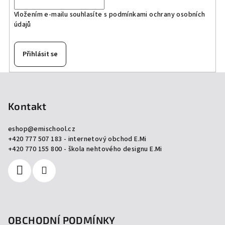
Vložením e-mailu souhlasíte s
podmínkami ochrany osobních
údajů
Přihlásit se
Z
á
p
Kontakt
a
eshop
@
emischool.cz
t
+420 777 507 183 - internetový obchod E.Mi
í
+420 770 155 800 - škola nehtového designu E.Mi
OBCHODNÍ PODMÍNKY