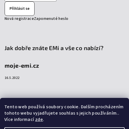
Přihlásit se
Nová registrace
Zapomenuté heslo
Jak dobře znáte EMi a vše co nabízí?
moje-emi.cz
16.5.2022
Přijímáme online platby
Tento web používá soubory cookie. Dalším procházením
tohoto webu vyjadřujete souhlas s jejich používáním..
Více informací
zde
.