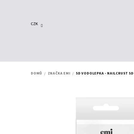
Přejít
na
obsah
CZK
DOMŮ
/
ZNAČKA EMI
/
5D VODOLEPKA - NAILCRUST 5