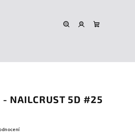
Hledat
Přihlášení
Nákupní
košík
 - NAILCRUST 5D #25
odnocení