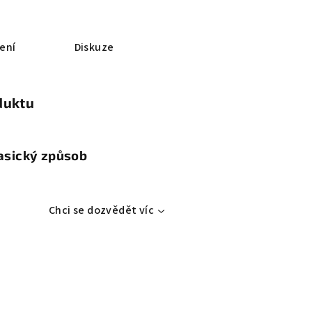
ení
Diskuze
duktu
lasický způsob
Chci se dozvědět víc