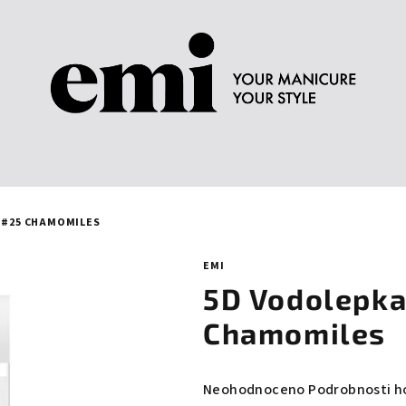
D #25 CHAMOMILES
EMI
5D Vodolepka
Chamomiles
Průměrné
Neohodnoceno
Podrobnosti h