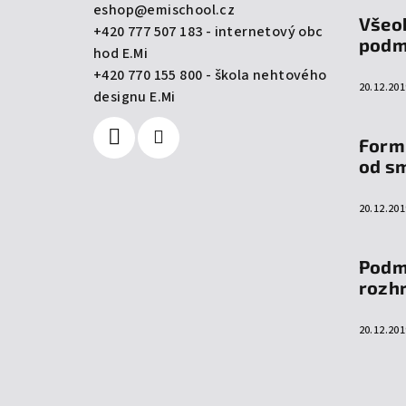
a
eshop
@
emischool.cz
Všeo
+420 777 507 183 - internetový obc
t
podm
hod E.Mi
í
+420 770 155 800 - škola nehtového
20.12.201
designu E.Mi
Form
od s
20.12.201
Podm
rozh
20.12.201