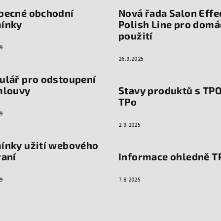
becné obchodní
Nová řada Salon Effe
ínky
Polish Line pro domá
použití
9
26.9.2025
ulář pro odstoupení
mlouvy
Stavy produktů s TP
TPo
9
2.9.2025
ínky užití webového
raní
Informace ohledně T
9
7.8.2025