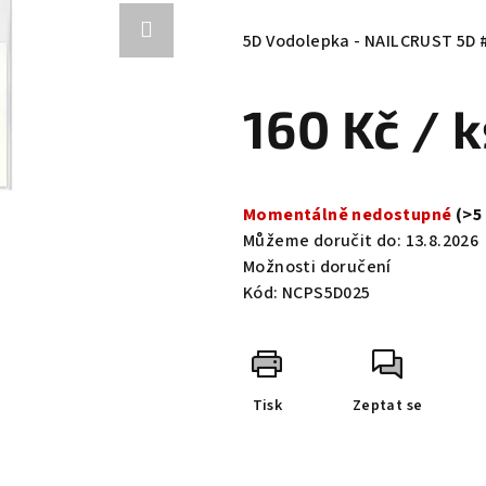
hodnocení
produktu
5D Vodolepka - NAILCRUST 5D
je
0,0
160 Kč
/ k
z
5
hvězdiček.
Měrná
cena:
Momentálně nedostupné
(>5
Můžeme doručit do:
13.8.2026
Možnosti doručení
Kód:
NCPS5D025
Tisk
Zeptat se