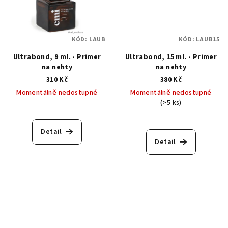
KÓD:
LAUB
KÓD:
LAUB15
Ultrabond, 9 ml. - Primer
Ultrabond, 15 ml. - Primer
na nehty
na nehty
310 Kč
380 Kč
Momentálně nedostupné
Momentálně nedostupné
(>5 ks)
Průměrné
hodnocení
Detail
produktu
Detail
je
5,0
z
5
hvězdiček.