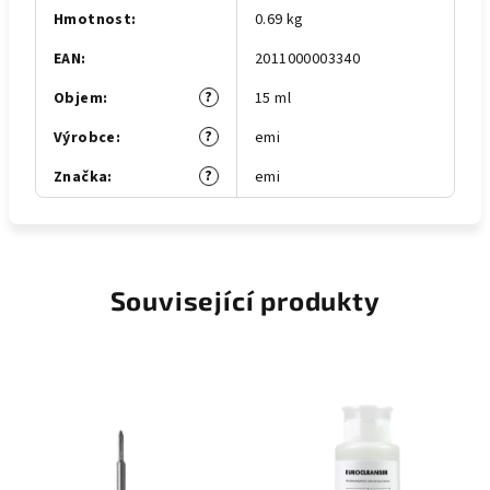
Hmotnost
:
0.69 kg
EAN
:
2011000003340
?
Objem
:
15 ml
?
Výrobce
:
emi
?
Značka
:
emi
Související produkty