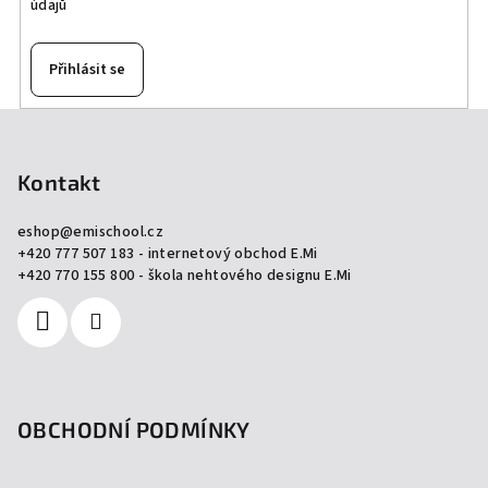
údajů
Přihlásit se
Z
á
p
Kontakt
a
eshop
@
emischool.cz
t
+420 777 507 183 - internetový obchod E.Mi
í
+420 770 155 800 - škola nehtového designu E.Mi
OBCHODNÍ PODMÍNKY