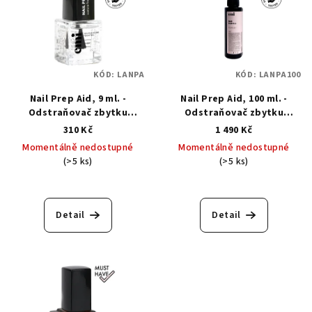
KÓD:
LANPA
KÓD:
LANPA100
Nail Prep Aid, 9 ml. -
Nail Prep Aid, 100 ml. -
Odstraňovač zbytku
Odstraňovač zbytku
vlhkosti
vlhkosti
310 Kč
1 490 Kč
Momentálně nedostupné
Momentálně nedostupné
(>5 ks)
(>5 ks)
Detail
Detail