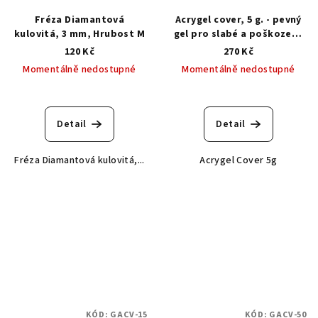
Fréza Diamantová
Acrygel cover, 5 g. - pevný
kulovitá, 3 mm, Hrubost M
gel pro slabé a poškozené
nehty
120 Kč
270 Kč
Momentálně nedostupné
Momentálně nedostupné
Průměrné
hodnocení
produktu
Detail
Detail
je
5,0
Fréza Diamantová kulovitá,...
Acrygel Cover 5g
z
5
hvězdiček.
KÓD:
GACV-15
KÓD:
GACV-50