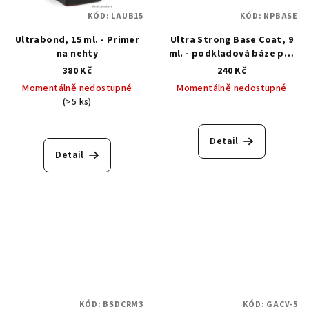
KÓD:
LAUB15
KÓD:
NPBASE
Ultrabond, 15 ml. - Primer
Ultra Strong Base Coat, 9
na nehty
ml. - podkladová báze pro
klasický lak
380 Kč
240 Kč
Momentálně nedostupné
Momentálně nedostupné
(>5 ks)
Průměrné
hodnocení
Detail
produktu
Detail
je
5,0
z
5
hvězdiček.
KÓD:
BSDCRM3
KÓD:
GACV-5