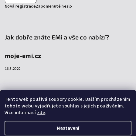
Nová registrace
Zapomenuté heslo
Jak dobře znáte EMi a vše co nabízí?
moje-emi.cz
16.5.2022
Přijímáme online platby
Tento web používá soubory cookie. Dalším procházením
tohoto webu vyjadřujete souhlas s jejich používáním..
Více informací
zde
.
Nastavení