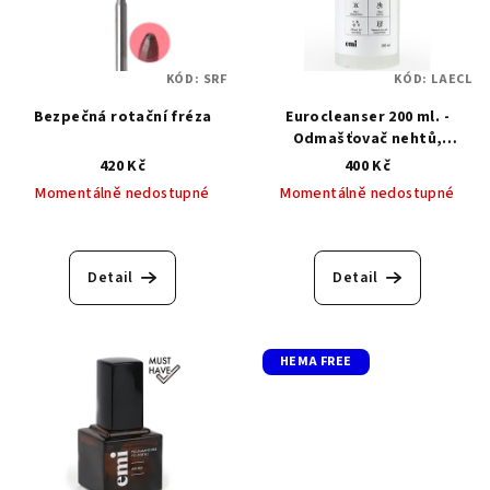
KÓD:
SRF
KÓD:
LAECL
Bezpečná rotační fréza
Eurocleanser 200 ml. -
Odmašťovač nehtů,
odstraňovač výpotku
420 Kč
400 Kč
Momentálně nedostupné
Momentálně nedostupné
Průměrné
hodnocení
produktu
Detail
Detail
je
5,0
z
5
HEMA FREE
hvězdiček.