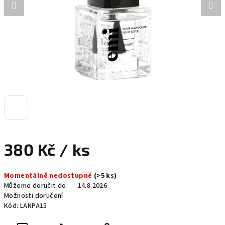
380 Kč
/ ks
Měrná
Momentálně nedostupné
(>5 ks)
cena:
Můžeme doručit do:
14.8.2026
Možnosti doručení
Kód:
LANPA15