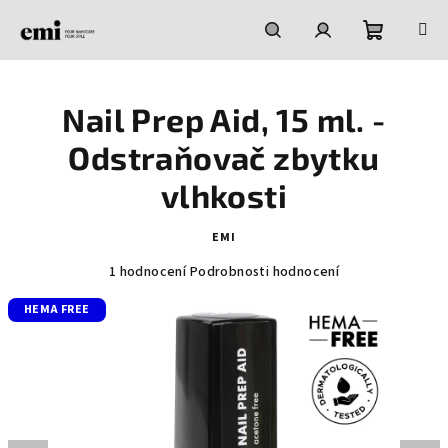
Přejít
na
obsah
Nákupní
Hledat
Přihlášení
Nail Prep Aid, 15 ml. -
košík
Odstraňovač zbytku
vlhkosti
EMI
Průměrné
1 hodnocení
Podrobnosti hodnocení
hodnocení
HEMA FREE
produktu
je
5,0
z
5
hvězdiček.