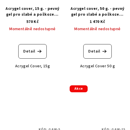
Acrygel cover, 15 g. - pevný
Acrygel cover, 50 g. - pevný
gel pro slabé a poškozené
gel pro slabé a poškozené
nehty
nehty
570 Kč
1 470 Kč
Momentálně nedostupné
Momentálně nedostupné
Detail
Detail
Acrygel Cover, 15g
Acrygel Cover 50 g
Akce
KÓD:
GAW-5
KÓD:
GAW-15