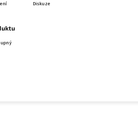
ení
Diskuze
duktu
tupný