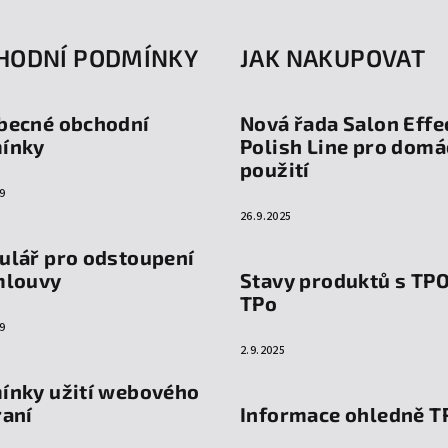
HODNÍ PODMÍNKY
JAK NAKUPOVAT
becné obchodní
Nová řada Salon Effe
ínky
Polish Line pro domá
použití
9
26.9.2025
ulář pro odstoupení
mlouvy
Stavy produktů s TP
TPo
9
2.9.2025
ínky užití webového
raní
Informace ohledně T