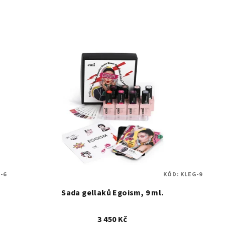
-6
KÓD:
KLEG-9
Sada gellaků Egoism, 9 ml.
3 450 Kč