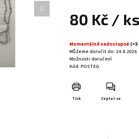
hodnocení
produktu
80 Kč
/ k
je
0,0
z
Měrná
5
cena:
Momentálně nedostupné
(>5
hvězdiček.
Můžeme doručit do:
14.8.2026
Možnosti doručení
Kód:
POSTEG
Tisk
Zeptat se