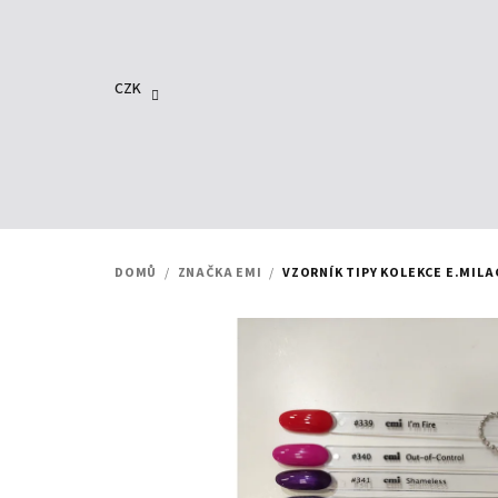
Přejít
na
obsah
CZK
DOMŮ
/
ZNAČKA EMI
/
VZORNÍK TIPY KOLEKCE E.MIL