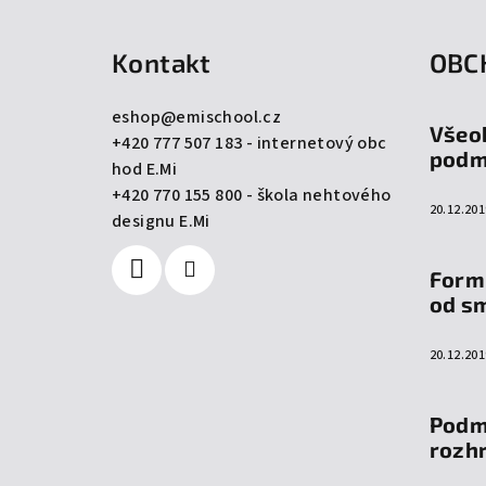
á
Kontakt
OBC
p
a
eshop
@
emischool.cz
Všeo
+420 777 507 183 - internetový obc
t
podm
hod E.Mi
í
+420 770 155 800 - škola nehtového
20.12.201
designu E.Mi
Form
od s
20.12.201
Podm
rozh