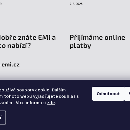
9
7.8.2025
dobře znáte EMi a
Přijímáme online
co nabízí?
platby
-emi.cz
oužívá soubory cookie. Dalším
Odmítnout
m tohoto webu vyjadřujete souhlas s
íváním.. Více informací
zde
.
í
Copyright 2026
em