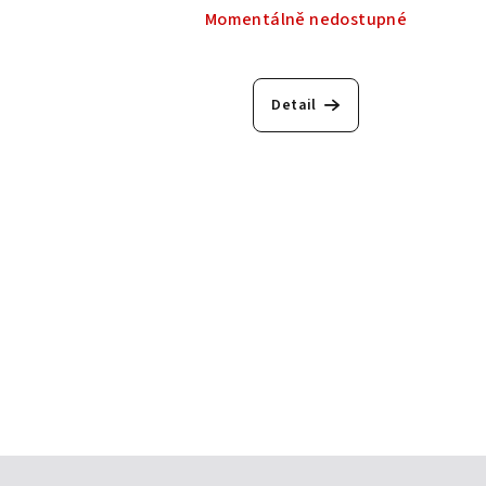
Momentálně nedostupné
Detail
Z