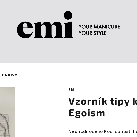
AC EGOISM
EMI
Vzorník tipy 
Egoism
Průměrné
Neohodnoceno
Podrobnosti h