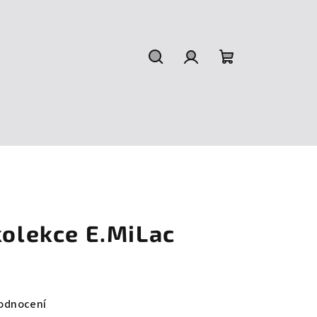
Hledat
Přihlášení
Nákupní
košík
kolekce E.MiLac
odnocení