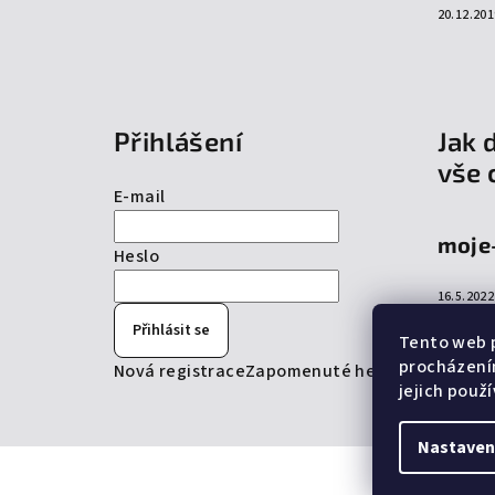
20.12.201
Přihlášení
Jak 
vše 
E-mail
moje
Heslo
16.5.2022
Přihlásit se
Tento web p
procházení
Nová registrace
Zapomenuté heslo
jejich použ
Nastaven