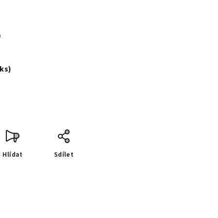
s
 ks)
Hlídat
Sdílet