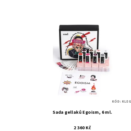
KÓD:
KLEG
Sada gellaků Egoism, 6 ml.
2 360 Kč