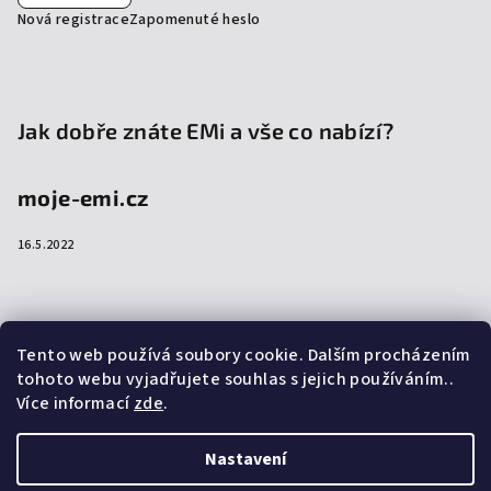
Nová registrace
Zapomenuté heslo
Jak dobře znáte EMi a vše co nabízí?
moje-emi.cz
16.5.2022
Přijímáme online platby
Tento web používá soubory cookie. Dalším procházením
tohoto webu vyjadřujete souhlas s jejich používáním..
Více informací
zde
.
Nastavení