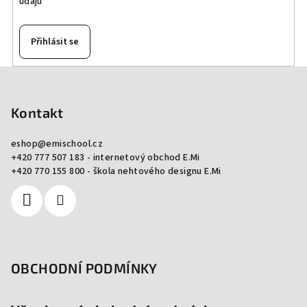
údajů
Přihlásit se
Z
á
p
Kontakt
a
eshop
@
emischool.cz
t
+420 777 507 183 - internetový obchod E.Mi
í
+420 770 155 800 - škola nehtového designu E.Mi
OBCHODNÍ PODMÍNKY