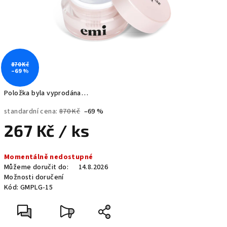
870 Kč
–69 %
Položka byla vyprodána…
standardní cena:
870 Kč
–69 %
267 Kč
/ ks
Měrná
Momentálně nedostupné
cena:
Můžeme doručit do:
14.8.2026
Možnosti doručení
Kód:
GMPLG-15