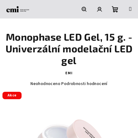
Přejít
na
obsah
Nákupní
Hledat
Přihlášení
Monophase LED Gel, 15 g. -
košík
Univerzální modelační LED
gel
EMI
Průměrné
Neohodnoceno
Podrobnosti hodnocení
hodnocení
Akce
produktu
je
0,0
z
5
hvězdiček.