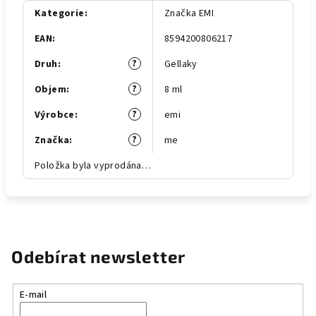
Kategorie
:
Značka EMI
EAN
:
8594200806217
?
Druh
:
Gellaky
?
Objem
:
8 ml
?
Výrobce
:
emi
?
Značka
:
me
Položka byla vyprodána…
Odebírat newsletter
E-mail