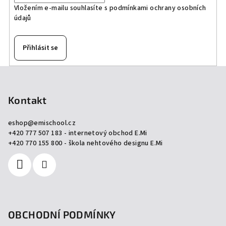
Vložením e-mailu souhlasíte s
podmínkami ochrany osobních
údajů
Přihlásit se
Z
á
p
Kontakt
a
eshop
@
emischool.cz
t
+420 777 507 183 - internetový obchod E.Mi
í
+420 770 155 800 - škola nehtového designu E.Mi
OBCHODNÍ PODMÍNKY