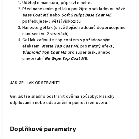
Udělejte manikúru, připravte nehet.
Před nanesením gel laku použijte podkladovou bázi:
Base Coat ME
nebo
Soft Sculpt Base Coat ME
potřebujete-li větší viskozitu.
Naneste gel lak (u světlejších odstínů doporučejeme
nanesení ve 2 vrstvách).
Gel lak zafixujte top coatem s požadovaným
efektem:
Matte Top Coat ME
pro matný efekt,
Diamond Top Coat ME
pro super lesk, anebo
univerzální
No Wipe Top Coat ME
.
JAK GEL LAK ODSTRANIT?
Gel lak lze snadno odstranit dvěma způsoby: klasicky
odpilováním nebo odstraněním pomocí removeru.
Doplňkové parametry