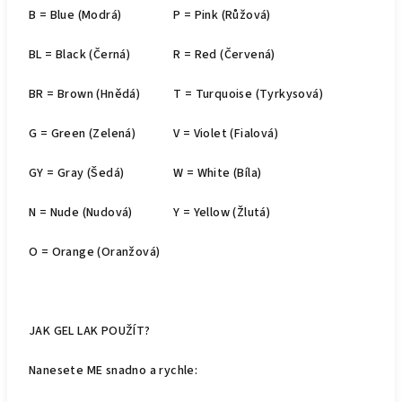
B = Blue (Modrá)
P = Pink (Růžová)
BL = Black (Černá)
R = Red (Červená)
BR = Brown (Hnědá)
T = Turquoise (Tyrkysová)
G = Green (Zelená)
V = Violet (Fialová)
GY = Gray (Šedá)
W = White (Bíla)
N = Nude (Nudová)
Y = Yellow (Žlutá)
O = Orange (Oranžová)
JAK GEL LAK POUŽÍT?
Nanesete ME snadno a rychle: