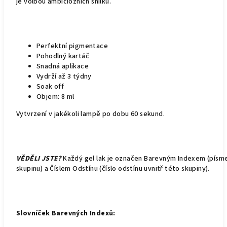
je volbou ambiciózních snílků.
Perfektní pigmentace
Pohodlný kartáč
Snadná aplikace
Vydrží až 3 týdny
Soak off
Objem: 8 ml
Vytvrzení v jakékoli lampě po dobu 60 sekund.
VĚDĚLI JSTE?
Každý gel lak je označen Barevným Indexem (pís
skupinu) a Číslem Odstínu (číslo odstínu uvnitř této skupiny).
Slovníček Barevných Indexů: