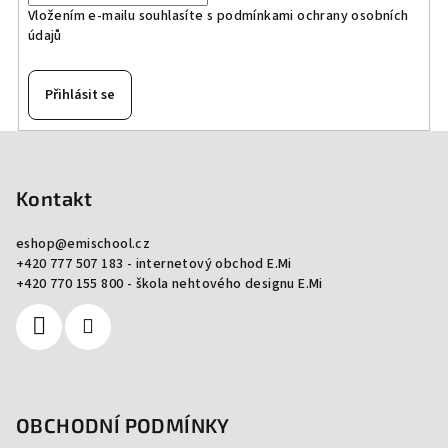
Vložením e-mailu souhlasíte s
podmínkami ochrany osobních
údajů
Přihlásit se
Z
á
p
Kontakt
a
eshop
@
emischool.cz
t
+420 777 507 183 - internetový obchod E.Mi
í
+420 770 155 800 - škola nehtového designu E.Mi
OBCHODNÍ PODMÍNKY