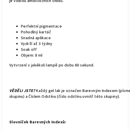
je volbou ambiciózních snílků.
Perfektní pigmentace
Pohodlný kartáč
Snadná aplikace
Vydrží až 3 týdny
Soak off
Objem: 8 ml
Vytvrzení v jakékoli lampě po dobu 60 sekund.
VĚDĚLI JSTE?
Každý gel lak je označen Barevným Indexem (pís
skupinu) a Číslem Odstínu (číslo odstínu uvnitř této skupiny).
Slovníček Barevných Indexů: