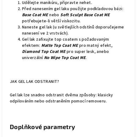
Udělejte manikúru, připravte nehet.
Před nanesením gel laku použijte podkladovou bázi:
Base Coat ME
nebo
Soft Sculpt Base Coat ME
potřebujete-li větší viskozitu.
Naneste gel lak (u světlejších odstínů doporučejeme
nanesení ve 2 vrstvách).
Gel lak zafixujte top coatem s požadovaným
efektem:
Matte Top Coat ME
pro matný efekt,
Diamond Top Coat ME
pro super lesk, anebo
univerzální
No Wipe Top Coat ME
.
JAK GEL LAK ODSTRANIT?
Gel lak lze snadno odstranit dvěma způsoby: klasicky
odpilováním nebo odstraněním pomocí removeru.
Doplňkové parametry