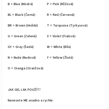
B = Blue (Modrá)
P = Pink (Růžová)
BL = Black (Černá)
R = Red (Červená)
BR = Brown (Hnědá)
T = Turquoise (Tyrkysová)
G = Green (Zelená)
V = Violet (Fialová)
GY = Gray (Šedá)
W = White (Bíla)
N = Nude (Nudová)
Y = Yellow (Žlutá)
O = Orange (Oranžová)
JAK GEL LAK POUŽÍT?
Nanesete ME snadno a rychle: