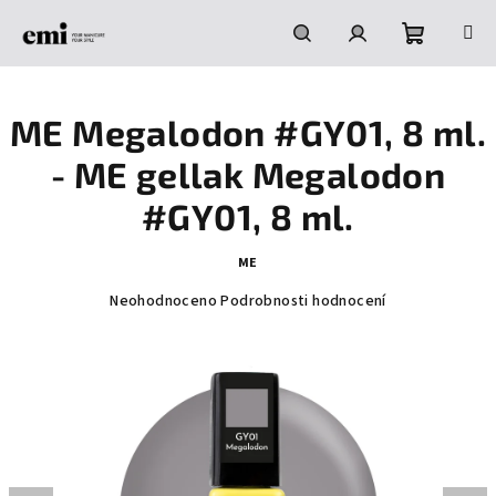
Přejít
na
obsah
Nákupní
Hledat
Přihlášení
ME Megalodon #GY01, 8 ml.
košík
- ME gellak Megalodon
#GY01, 8 ml.
ME
Průměrné
Neohodnoceno
Podrobnosti hodnocení
hodnocení
produktu
je
0,0
z
5
hvězdiček.