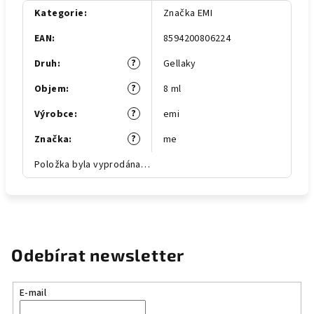
Kategorie
:
Značka EMI
EAN
:
8594200806224
?
Druh
:
Gellaky
?
Objem
:
8 ml
?
Výrobce
:
emi
?
Značka
:
me
Položka byla vyprodána…
Odebírat newsletter
E-mail