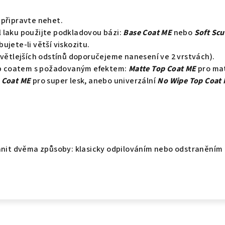
 připravte nehet.
 laku použijte podkladovou bázi:
Base Coat ME
nebo
Soft Scu
ujete-li větší viskozitu.
světlejších odstínů doporučejeme nanesení ve 2 vrstvách).
top coatem s požadovaným efektem:
Matte Top Coat ME
pro ma
 Coat ME
pro super lesk, anebo univerzální
No Wipe Top Coat
ranit dvěma způsoby: klasicky odpilováním nebo odstraněním