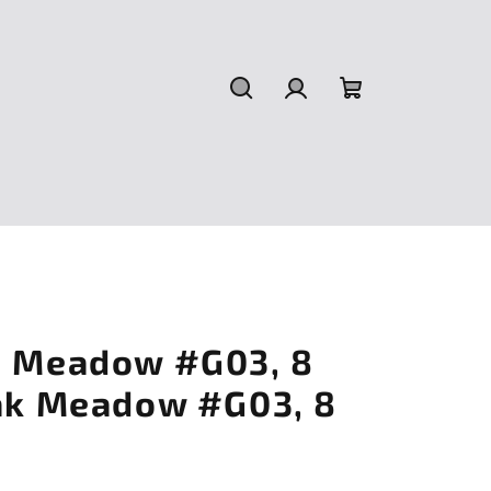
Hledat
Přihlášení
Nákupní
košík
h Meadow #G03, 8
lak Meadow #G03, 8