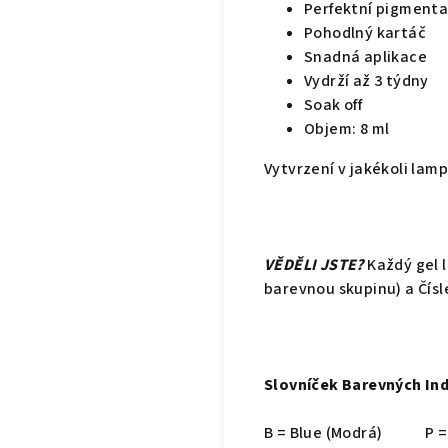
Perfektní pigment
Pohodlný kartáč
Snadná aplikace
Vydrží až 3 týdny
Soak off
Objem: 8 ml
Vytvrzení v jakékoli lam
VĚDĚLI JSTE?
Každý gel 
barevnou skupinu) a Čísl
Slovníček Barevných In
B = Blue (Modrá)
P =