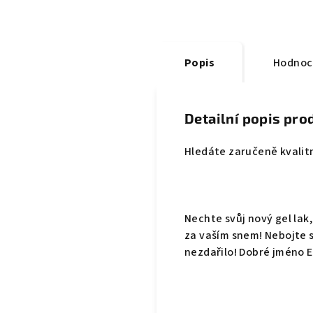
Popis
Hodnoc
Detailní popis pro
Hledáte zaručeně kvalitní
Nechte svůj nový gel la
za vaším snem! Nebojte s
nezdařilo! Dobré jméno E