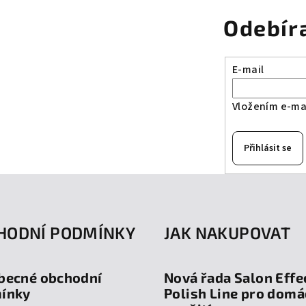
Odebír
E-mail
Vložením e-mai
Přihlásit se
HODNÍ PODMÍNKY
JAK NAKUPOVAT
becné obchodní
Nová řada Salon Effe
ínky
Polish Line pro domá