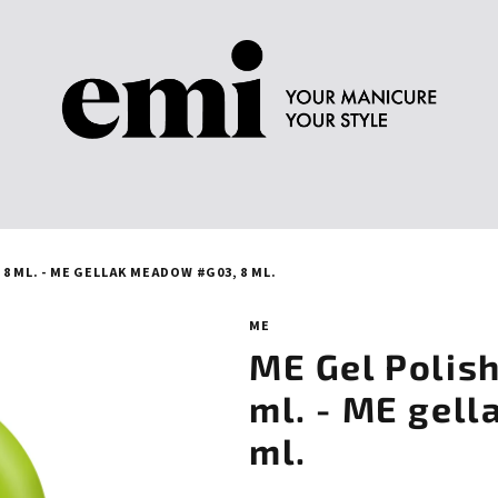
8 ML. - ME GELLAK MEADOW #G03, 8 ML.
ME
ME Gel Polis
ml. - ME gel
ml.