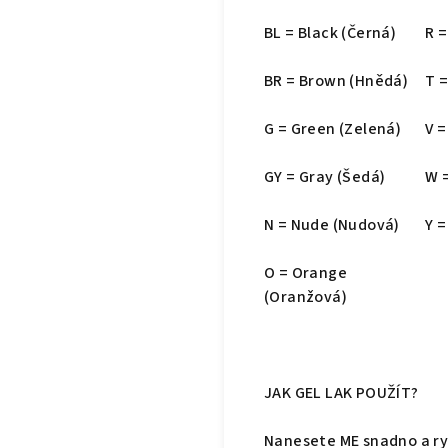
BL = Black (Černá)
R =
BR = Brown (Hnědá)
T 
G = Green (Zelená)
V =
GY = Gray (Šedá)
W =
N = Nude (Nudová)
Y =
O = Orange
(Oranžová)
JAK GEL LAK POUŽÍT?
Nanesete ME snadno a ry