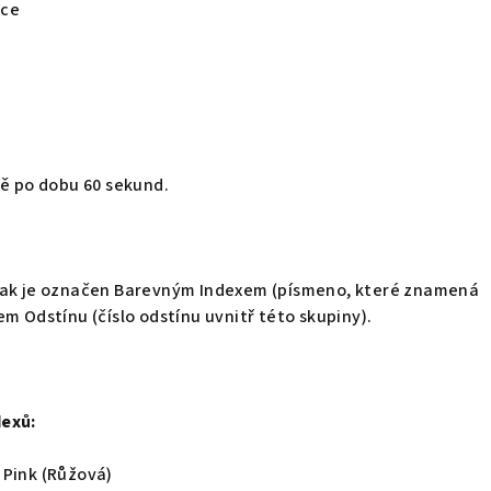
ace
pě po dobu 60 sekund.
lak je označen Barevným Indexem (písmeno, které znamená
em Odstínu (číslo odstínu uvnitř této skupiny).
dexů:
 Pink (Růžová)