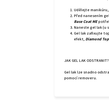
Udělejte manikúru,
Před nanesením gel
Base Coat ME
potřeb
Naneste gel lak (u 
Gel lak zafixujte 
efekt,
Diamond Top
JAK GEL LAK ODSTRANIT?
Gel lak lze snadno odst
pomocí removeru.