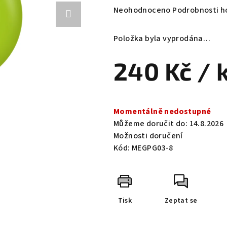
Průměrné
Neohodnoceno
Podrobnosti h
hodnocení
produktu
Položka byla vyprodána…
je
0,0
240 Kč
/ 
z
5
hvězdiček.
Měrná
cena:
Momentálně nedostupné
Můžeme doručit do:
14.8.2026
Možnosti doručení
Kód:
MEGPG03-8
Tisk
Zeptat se