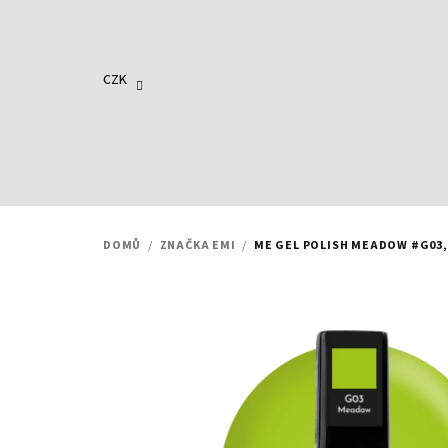
Přejít
na
obsah
CZK
DOMŮ
/
ZNAČKA EMI
/
ME GEL POLISH MEADOW #G03, 