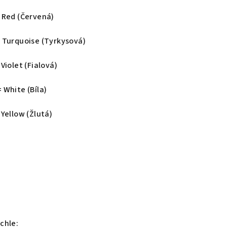
 Red (Červená)
= Turquoise (Tyrkysová)
 Violet (Fialová)
 White (Bíla)
 Yellow (Žlutá)
chle: