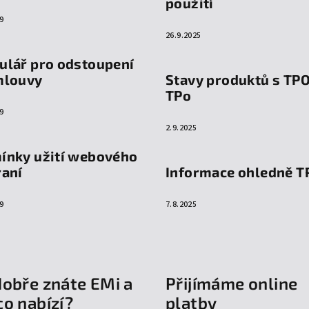
použití
9
26.9.2025
ulář pro odstoupení
mlouvy
Stavy produktů s TP
TPo
9
2.9.2025
ínky užití webového
raní
Informace ohledně T
9
7.8.2025
dobře znáte EMi a
Přijímáme online
co nabízí?
platby