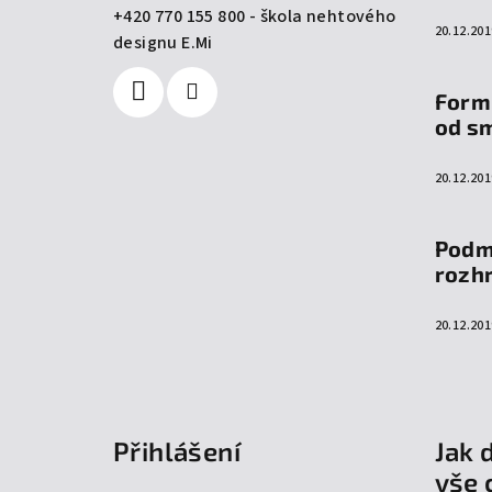
í
+420 770 155 800 - škola nehtového
20.12.201
designu E.Mi
Form
od s
20.12.201
Podm
rozh
20.12.201
Přihlášení
Jak 
vše 