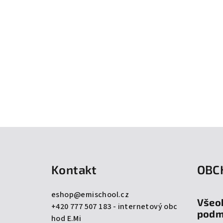
Z
á
Kontakt
OBC
p
a
eshop
@
emischool.cz
Všeo
+420 777 507 183 - internetový obc
t
podm
hod E.Mi