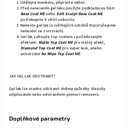
Udělejte manikúru, připravte nehet.
Před nanesením gel laku použijte podkladovou bázi:
Base Coat ME
nebo
Soft Sculpt Base Coat ME
potřebujete-li větší viskozitu.
Naneste gel lak (u světlejších odstínů doporučejeme
nanesení ve 2 vrstvách).
Gel lak zafixujte top coatem s požadovaným
efektem:
Matte Top Coat ME
pro matný efekt,
Diamond Top Coat ME
pro super lesk, anebo
univerzální
No Wipe Top Coat ME
.
JAK GEL LAK ODSTRANIT?
Gel lak lze snadno odstranit dvěma způsoby: klasicky
odpilováním nebo odstraněním pomocí removeru.
Doplňkové parametry