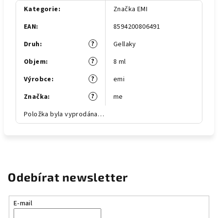
Kategorie
:
Značka EMI
EAN
:
8594200806491
?
Druh
:
Gellaky
?
Objem
:
8 ml
?
Výrobce
:
emi
?
Značka
:
me
Položka byla vyprodána…
Odebírat newsletter
E-mail