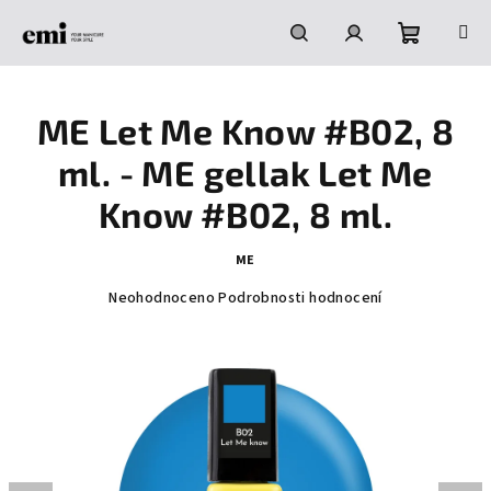
Přejít
na
obsah
Nákupní
Hledat
Přihlášení
ME Let Me Know #B02, 8
košík
ml. - ME gellak Let Me
Know #B02, 8 ml.
ME
Průměrné
Neohodnoceno
Podrobnosti hodnocení
hodnocení
produktu
je
0,0
z
5
hvězdiček.