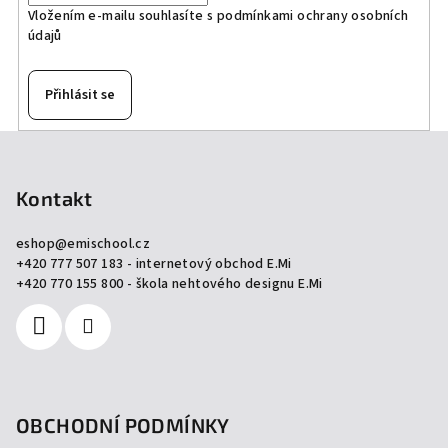
Vložením e-mailu souhlasíte s
podmínkami ochrany osobních
údajů
Přihlásit se
Z
á
p
Kontakt
a
eshop
@
emischool.cz
t
+420 777 507 183 - internetový obchod E.Mi
í
+420 770 155 800 - škola nehtového designu E.Mi
OBCHODNÍ PODMÍNKY