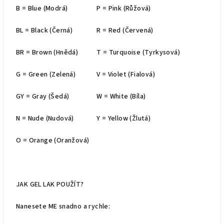
B = Blue (Modrá)
P = Pink (Růžová)
BL = Black (Černá)
R = Red (Červená)
BR = Brown (Hnědá)
T = Turquoise (Tyrkysová)
G = Green (Zelená)
V = Violet (Fialová)
GY = Gray (Šedá)
W = White (Bíla)
N = Nude (Nudová)
Y = Yellow (Žlutá)
O = Orange (Oranžová)
JAK GEL LAK POUŽÍT?
Nanesete ME snadno a rychle: