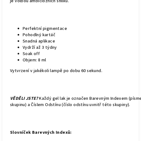
je volbou ambiciózních snílků.
Perfektní pigmentace
Pohodlný kartáč
Snadná aplikace
Vydrží až 3 týdny
Soak off
Objem: 8 ml
Vytvrzení v jakékoli lampě po dobu 60 sekund.
VĚDĚLI JSTE?
Každý gel lak je označen Barevným Indexem (pís
skupinu) a Číslem Odstínu (číslo odstínu uvnitř této skupiny).
Slovníček Barevných Indexů: