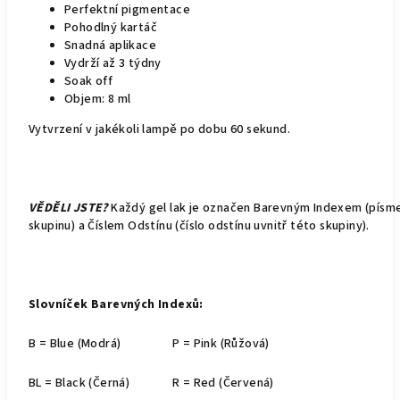
Perfektní pigmentace
Pohodlný kartáč
Snadná aplikace
Vydrží až 3 týdny
Soak off
Objem: 8 ml
Vytvrzení v jakékoli lampě po dobu 60 sekund.
VĚDĚLI JSTE?
Každý gel lak je označen Barevným Indexem (pís
skupinu) a Číslem Odstínu (číslo odstínu uvnitř této skupiny).
Slovníček Barevných Indexů:
B = Blue (Modrá)
P = Pink (Růžová)
BL = Black (Černá)
R = Red (Červená)