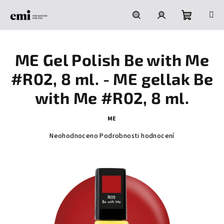
Přejít
na
obsah
Nákupní
Hledat
Přihlášení
ME Gel Polish Be with Me
košík
#R02, 8 ml. - ME gellak Be
with Me #R02, 8 ml.
ME
Průměrné
Neohodnoceno
Podrobnosti hodnocení
hodnocení
produktu
je
0,0
z
5
hvězdiček.