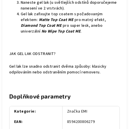
Naneste gel lak (u světlejších odstínů doporučejeme
nanesení ve 2 vrstvách).
Gel lak zafixujte top coatem s požadovaným
efektem:
Matte Top Coat ME
pro matný efekt,
Diamond Top Coat ME
pro super lesk, anebo
univerzální
No Wipe Top Coat ME
.
JAK GEL LAK ODSTRANIT?
Gel lak lze snadno odstranit dvěma způsoby: klasicky
odpilováním nebo odstraněním pomocí removeru.
Doplňkové parametry
Kategorie
:
Značka EMI
EAN
:
8594200806279