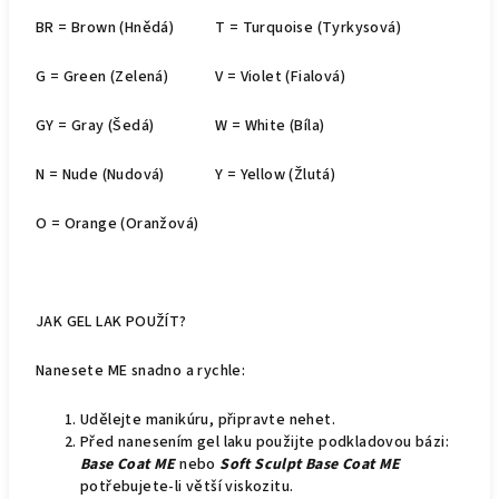
BR = Brown (Hnědá)
T = Turquoise (Tyrkysová)
G = Green (Zelená)
V = Violet (Fialová)
GY = Gray (Šedá)
W = White (Bíla)
N = Nude (Nudová)
Y = Yellow (Žlutá)
O = Orange (Oranžová)
JAK GEL LAK POUŽÍT?
Nanesete ME snadno a rychle:
Udělejte manikúru, připravte nehet.
Před nanesením gel laku použijte podkladovou bázi:
Base Coat ME
nebo
Soft Sculpt Base Coat ME
potřebujete-li větší viskozitu.