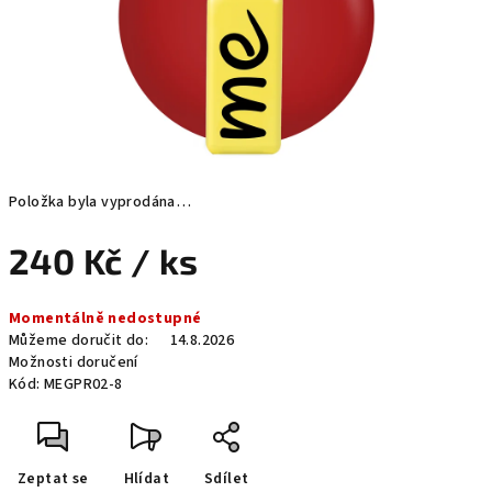
Položka byla vyprodána…
240 Kč
/ ks
Měrná
Momentálně nedostupné
cena:
Můžeme doručit do:
14.8.2026
Možnosti doručení
Kód:
MEGPR02-8
Zeptat se
Hlídat
Sdílet