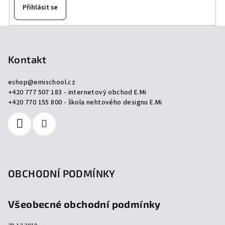
Přihlásit se
Z
á
p
Kontakt
a
eshop
@
emischool.cz
t
+420 777 507 183 - internetový obchod E.Mi
í
+420 770 155 800 - škola nehtového designu E.Mi
OBCHODNÍ PODMÍNKY
Všeobecné obchodní podmínky