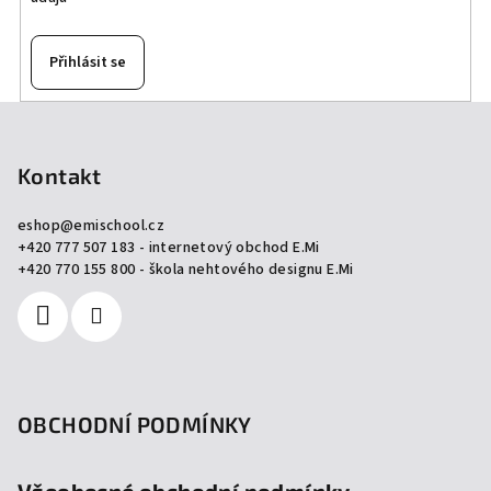
Přihlásit se
Z
á
p
Kontakt
a
eshop
@
emischool.cz
t
+420 777 507 183 - internetový obchod E.Mi
í
+420 770 155 800 - škola nehtového designu E.Mi
OBCHODNÍ PODMÍNKY