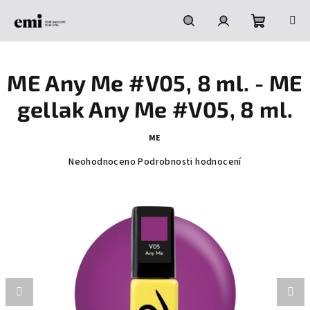
Přejít
na
obsah
Nákupní
Hledat
Přihlášení
ME Any Me #V05, 8 ml. - ME
košík
gellak Any Me #V05, 8 ml.
ME
Průměrné
Neohodnoceno
Podrobnosti hodnocení
hodnocení
produktu
je
0,0
z
5
hvězdiček.