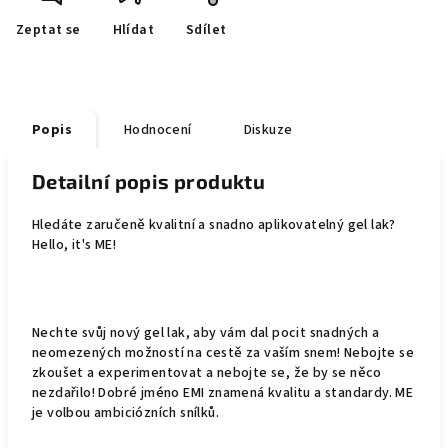
Zeptat se
Hlídat
Sdílet
Popis
Hodnocení
Diskuze
Detailní popis produktu
Hledáte zaručeně kvalitní a snadno aplikovatelný gel lak?
Hello, it's ME!
Nechte svůj nový gel lak, aby vám dal pocit snadných a
neomezených možností na cestě za vaším snem! Nebojte se
zkoušet a experimentovat a nebojte se, že by se něco
nezdařilo! Dobré jméno EMI znamená kvalitu a standardy. ME
je volbou ambiciózních snílků.