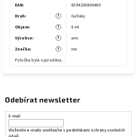
EAN
:
8594200806460
?
Druh
:
Gellaky
?
Objem
:
8 ml
?
Výrobce
:
emi
?
Značka
:
me
Položka byla vyprodána…
Odebírat newsletter
E-mail
Vložením e-mailu souhlasíte s
podmínkami ochrany osobních
údajů