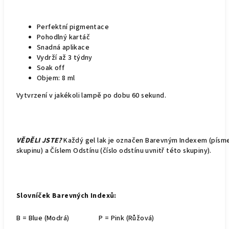
Perfektní pigmentace
Pohodlný kartáč
Snadná aplikace
Vydrží až 3 týdny
Soak off
Objem: 8 ml
Vytvrzení v jakékoli lampě po dobu 60 sekund.
VĚDĚLI JSTE?
Každý gel lak je označen Barevným Indexem (pís
skupinu) a Číslem Odstínu (číslo odstínu uvnitř této skupiny).
Slovníček Barevných Indexů:
B = Blue (Modrá)
P = Pink (Růžová)