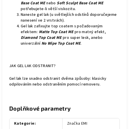
Base Coat ME
nebo
Soft Sculpt Base Coat ME
potřebujete-li větší viskozitu.
Naneste gel lak (u světlejších odstínů doporučejeme
nanesení ve 2 vrstvách).
Gel lak zafixujte top coatem s požadovaným
efektem:
Matte Top Coat ME
pro matný efekt,
Diamond Top Coat ME
pro super lesk, anebo
univerzální
No Wipe Top Coat ME
.
JAK GEL LAK ODSTRANIT?
Gel lak lze snadno odstranit dvěma způsoby: klasicky
odpilováním nebo odstraněním pomocí removeru.
Doplňkové parametry
Kategorie
:
Značka EMI