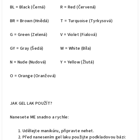
BL = Black (Černá)
R = Red (Červená)
BR = Brown (Hnědá)
T = Turquoise (Tyrkysová)
G = Green (Zelená)
V = Violet (Fialová)
GY = Gray (Šedá)
W = White (Bíla)
N = Nude (Nudová)
Y = Yellow (Žlutá)
O = Orange (Oranžová)
JAK GEL LAK POUŽÍT?
Nanesete ME snadno a rychle:
Udělejte manikúru, připravte nehet.
Před nanesením gel laku použijte podkladovou bázi: