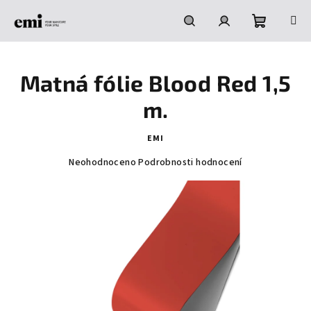
Přejít
na
obsah
Nákupní
Hledat
Přihlášení
Matná fólie Blood Red 1,5
košík
m.
EMI
Průměrné
Neohodnoceno
Podrobnosti hodnocení
hodnocení
produktu
je
0,0
z
5
hvězdiček.