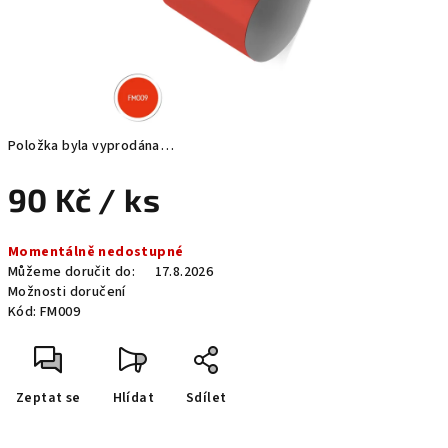
Položka byla vyprodána…
90 Kč
/ ks
Měrná
Momentálně nedostupné
cena:
Můžeme doručit do:
17.8.2026
Možnosti doručení
Kód:
FM009
Zeptat se
Hlídat
Sdílet