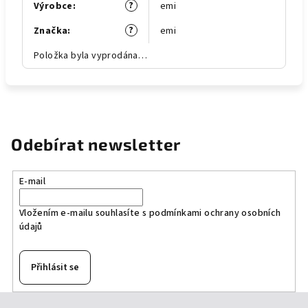
?
Výrobce
:
emi
?
Značka
:
emi
Položka byla vyprodána…
Odebírat newsletter
E-mail
Vložením e-mailu souhlasíte s
podmínkami ochrany osobních
údajů
Přihlásit se
Z