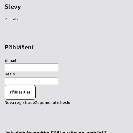
Slevy
26.8.2021
Přihlášení
E-mail
Heslo
Přihlásit se
Nová registrace
Zapomenuté heslo
Jak dobře znáte EMi a vše co nabízí?