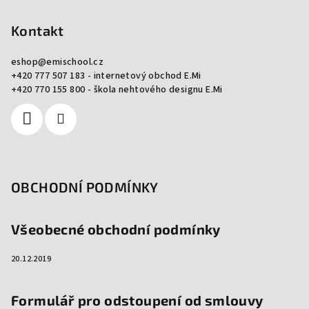
á
p
Kontakt
a
eshop
@
emischool.cz
t
+420 777 507 183 - internetový obchod E.Mi
í
+420 770 155 800 - škola nehtového designu E.Mi
OBCHODNÍ PODMÍNKY
Všeobecné obchodní podmínky
20.12.2019
Formulář pro odstoupení od smlouvy