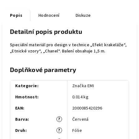
Popis
Hodnocení
Diskuze
Detailní popis produktu
Speciální materiál pro design v technice „Efekt krakeláže“,
„Etnické vzory“, „Chanel“. Balení obsahuje 1,5 m.
Doplňkové parametry
Kategorie
:
Značka EMI
Hmotnost
:
0.014 kg
EAN
:
2000085420296
?
Barva
:
Červená
?
Druh
:
Fólie