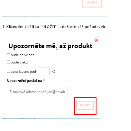
7. Kliknutím tlačítka ¨ULOŽIT¨ odešlete váš požadavek