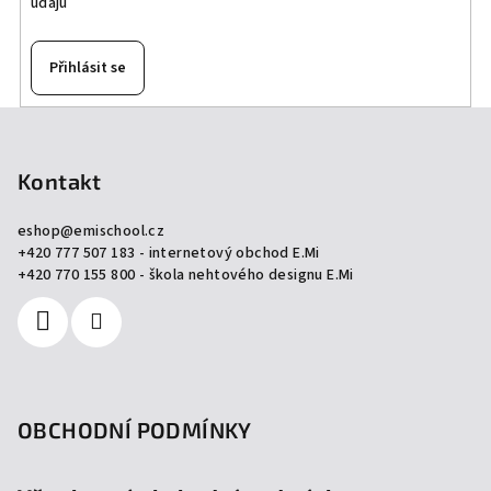
údajů
Přihlásit se
Z
á
p
Kontakt
a
eshop
@
emischool.cz
t
+420 777 507 183 - internetový obchod E.Mi
í
+420 770 155 800 - škola nehtového designu E.Mi
OBCHODNÍ PODMÍNKY