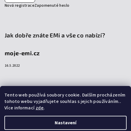
Nová registrace
Zapomenuté heslo
Jak dobře znáte EMi a vše co nabízí?
moje-emi.cz
16.5.2022
Přijímáme online platby
Tento web používá soubory cookie. Dalším procházením
tohoto webu vyjadřujete souhlas s jejich používáním..
Více informací
zde
.
Nastavení