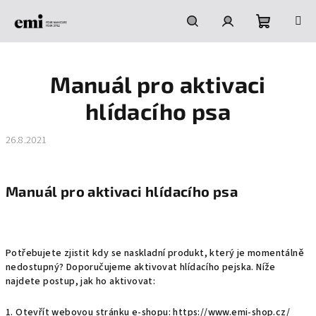
Přejít
na
obsah
Nákupní
Hledat
Přihlášení
Manuál pro aktivaci
košík
hlídacího psa
26.8.2021
Manuál pro aktivaci hlídacího psa
Potřebujete zjistit kdy se naskladní produkt, který je momentálně
nedostupný? Doporučujeme aktivovat hlídacího pejska. Níže
najdete postup, jak ho aktivovat:
1. Otevřít webovou stránku e-shopu:
https://www.emi-shop.cz/