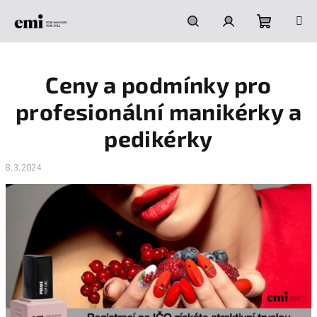
Přejít
na
obsah
Nákupní
Hledat
Přihlášení
Ceny a podmínky pro
košík
profesionální manikérky a
pedikérky
8.3.2024