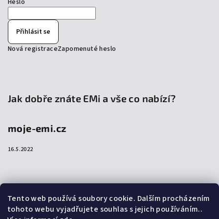
Heslo
Přihlásit se
Nová registrace
Zapomenuté heslo
Jak dobře znáte EMi a vše co nabízí?
moje-emi.cz
16.5.2022
Přijímáme online platby
Tento web používá soubory cookie. Dalším procházením
tohoto webu vyjadřujete souhlas s jejich používáním..