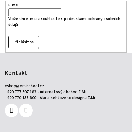
E-mail
Vložením e-mailu souhlasíte s
podmínkami ochrany osobních
údajů
Přihlásit se
Z
á
p
Kontakt
a
eshop
@
emischool.cz
t
+420 777 507 183 - internetový obchod E.Mi
í
+420 770 155 800 - škola nehtového designu E.Mi