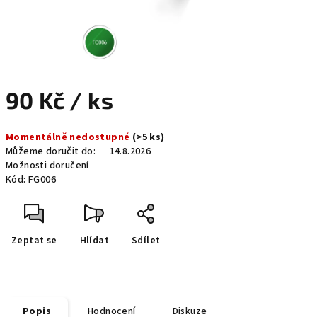
90 Kč
/ ks
Měrná
Momentálně nedostupné
(>5 ks)
cena:
Můžeme doručit do:
14.8.2026
Možnosti doručení
Kód:
FG006
Zeptat se
Hlídat
Sdílet
Popis
Hodnocení
Diskuze