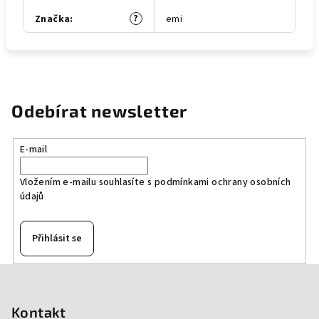
?
Značka
:
emi
Odebírat newsletter
E-mail
Vložením e-mailu souhlasíte s
podmínkami ochrany osobních
údajů
Přihlásit se
Z
á
p
Kontakt