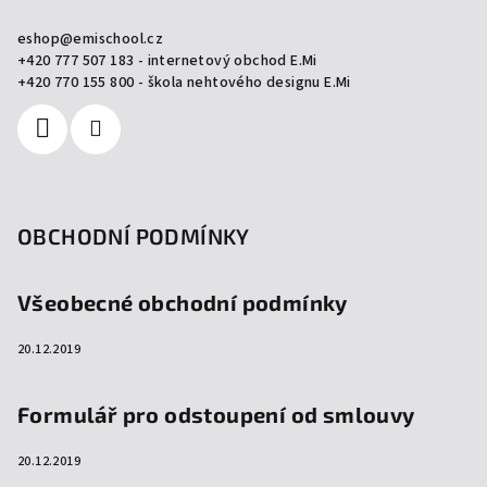
a
eshop
@
emischool.cz
t
+420 777 507 183 - internetový obchod E.Mi
í
+420 770 155 800 - škola nehtového designu E.Mi
OBCHODNÍ PODMÍNKY
Všeobecné obchodní podmínky
20.12.2019
Formulář pro odstoupení od smlouvy
20.12.2019