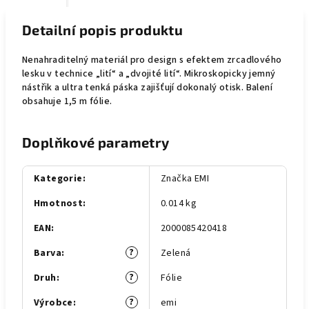
Detailní popis produktu
Nenahraditelný materiál pro design s efektem zrcadlového
lesku v technice „lití“ a „dvojité lití“. Mikroskopicky jemný
nástřik a ultra tenká páska zajišťují dokonalý otisk. Balení
obsahuje 1,5 m fólie.
Doplňkové parametry
Kategorie
:
Značka EMI
Hmotnost
:
0.014 kg
EAN
:
2000085420418
?
Barva
:
Zelená
?
Druh
:
Fólie
?
Výrobce
:
emi