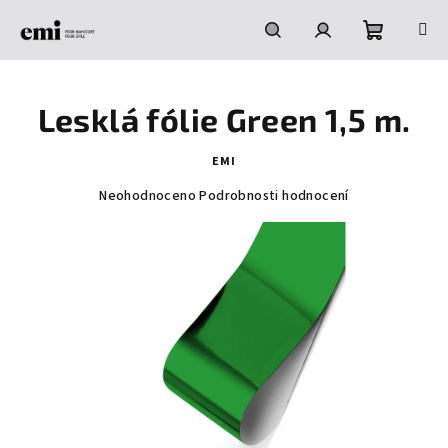
Přejít
na
obsah
Nákupní
Hledat
Přihlášení
Lesklá fólie Green 1,5 m.
košík
EMI
Průměrné
Neohodnoceno
Podrobnosti hodnocení
hodnocení
produktu
je
0,0
z
5
hvězdiček.