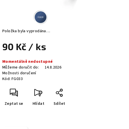
Položka byla vyprodána…
90 Kč
/ ks
Měrná
Momentálně nedostupné
cena:
Můžeme doručit do:
14.8.2026
Možnosti doručení
Kód:
FG033
Zeptat se
Hlídat
Sdílet