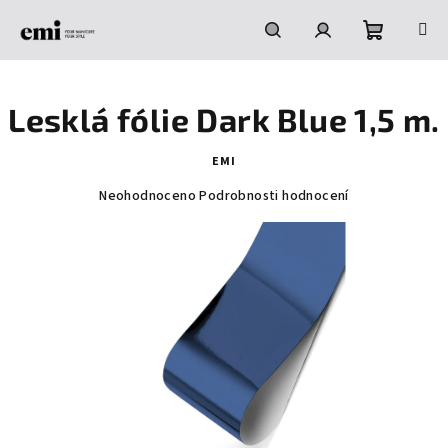
Přejít
na
obsah
Nákupní
Hledat
Přihlášení
Lesklá fólie Dark Blue 1,5 m.
košík
EMI
Průměrné
Neohodnoceno
Podrobnosti hodnocení
hodnocení
produktu
je
0,0
z
5
hvězdiček.