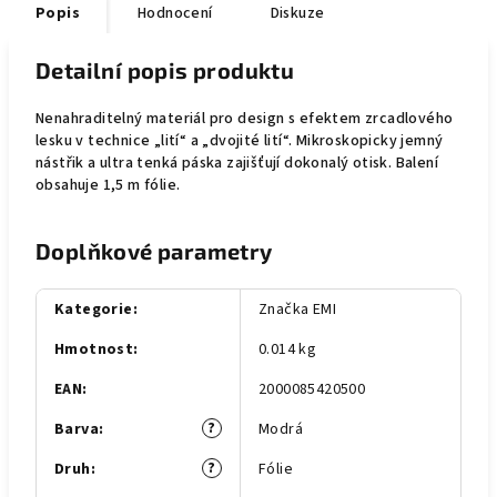
Popis
Hodnocení
Diskuze
Detailní popis produktu
Nenahraditelný materiál pro design s efektem zrcadlového
lesku v technice „lití“ a „dvojité lití“. Mikroskopicky jemný
nástřik a ultra tenká páska zajišťují dokonalý otisk. Balení
obsahuje 1,5 m fólie.
Doplňkové parametry
Kategorie
:
Značka EMI
Hmotnost
:
0.014 kg
EAN
:
2000085420500
?
Barva
:
Modrá
?
Druh
:
Fólie