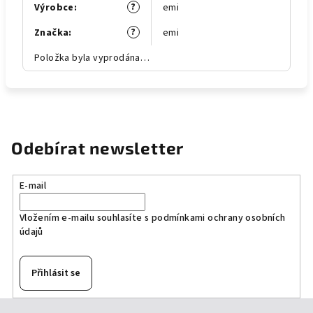
?
Výrobce
:
emi
?
Značka
:
emi
Položka byla vyprodána…
Odebírat newsletter
E-mail
Vložením e-mailu souhlasíte s
podmínkami ochrany osobních
údajů
Přihlásit se
Z