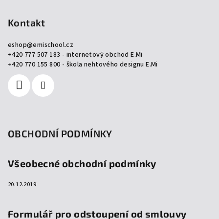
á
p
Kontakt
a
eshop
@
emischool.cz
t
+420 777 507 183 - internetový obchod E.Mi
í
+420 770 155 800 - škola nehtového designu E.Mi
OBCHODNÍ PODMÍNKY
Všeobecné obchodní podmínky
20.12.2019
Formulář pro odstoupení od smlouvy