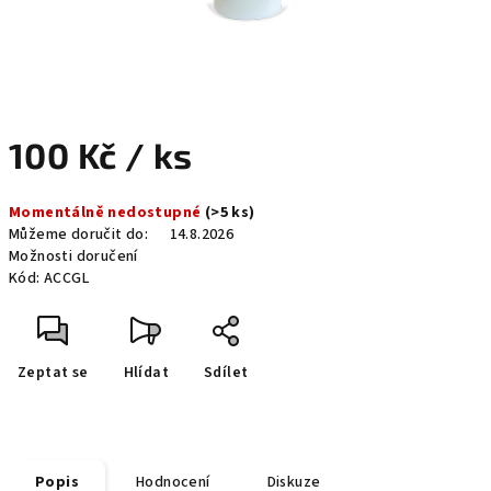
100 Kč
/ ks
Měrná
Momentálně nedostupné
(>5 ks)
cena:
Můžeme doručit do:
14.8.2026
Možnosti doručení
Kód:
ACCGL
Zeptat se
Hlídat
Sdílet
Popis
Hodnocení
Diskuze