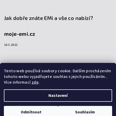
Jak dobře znáte EMi a vše co nabízí?
moje-emi.cz
16.5.2022
Přijímáme online platby
Tento web používá soubory cookie. Dalším procházením
tohoto webu vyjadřujete souhlas s jejich používáním..
Více informací
zde
.
Nastavení
Copyright 2026
emi-shop.cz
. Všechna práva vyhrazena.
Upravit nastavení cookies
Odmítnout
Souhlasím