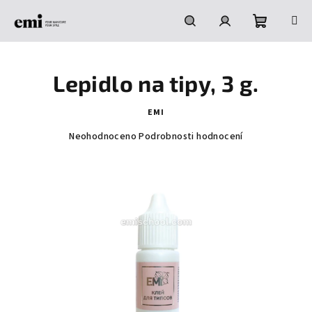
Přejít
na
obsah
Nákupní
Hledat
Přihlášení
Lepidlo na tipy, 3 g.
košík
EMI
Průměrné
Neohodnoceno
Podrobnosti hodnocení
hodnocení
produktu
je
0,0
z
5
hvězdiček.