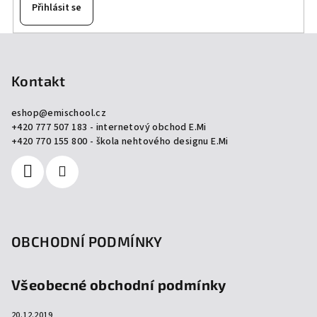
Přihlásit se
Z
á
p
Kontakt
a
eshop
@
emischool.cz
t
+420 777 507 183 - internetový obchod E.Mi
í
+420 770 155 800 - škola nehtového designu E.Mi
OBCHODNÍ PODMÍNKY
Všeobecné obchodní podmínky
20.12.2019