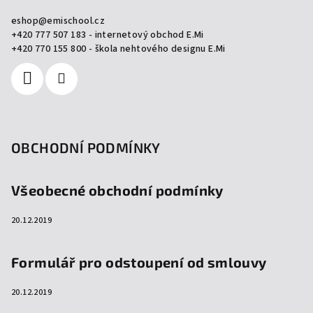
a
eshop
@
emischool.cz
t
+420 777 507 183 - internetový obchod E.Mi
í
+420 770 155 800 - škola nehtového designu E.Mi
OBCHODNÍ PODMÍNKY
Všeobecné obchodní podmínky
20.12.2019
Formulář pro odstoupení od smlouvy
20.12.2019