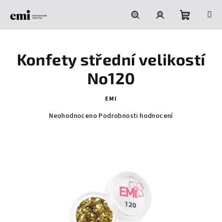
Přejít
na
obsah
Nákupní
Hledat
Přihlášení
Konfety střední velikostí
košík
No120
EMI
Průměrné
Neohodnoceno
Podrobnosti hodnocení
hodnocení
produktu
je
0,0
z
5
hvězdiček.