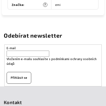
?
Značka
:
emi
Odebírat newsletter
E-mail
Vložením e-mailu souhlasíte s
podmínkami ochrany osobních
údajů
Přihlásit se
Z
á
p
Kontakt