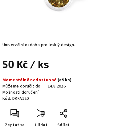
Univerzální ozdoba pro lesklý design.
50 Kč
/ ks
Měrná
Momentálně nedostupné
(>5 ks)
cena:
Můžeme doručit do:
14.8.2026
Možnosti doručení
Kód:
DKFA120
Zeptat se
Hlídat
Sdílet