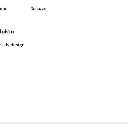
ení
Diskuze
duktu
esklý design.