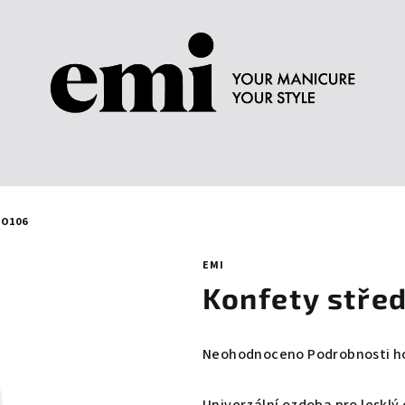
NO106
EMI
Konfety střed
Průměrné
Neohodnoceno
Podrobnosti h
hodnocení
produktu