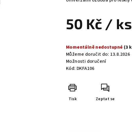
Univerzální ozdoba pro lesklý 
je
0,0
50 Kč
/ ks
z
5
hvězdiček.
Měrná
cena:
Momentálně nedostupné
(3 
Můžeme doručit do:
13.8.2026
Možnosti doručení
Kód:
DKFA106
Tisk
Zeptat se