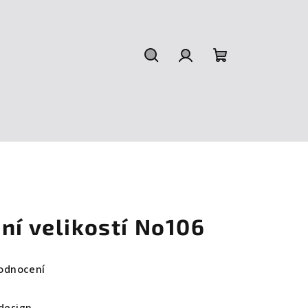
Hledat
Přihlášení
Nákupní
košík
ní velikostí No106
odnocení