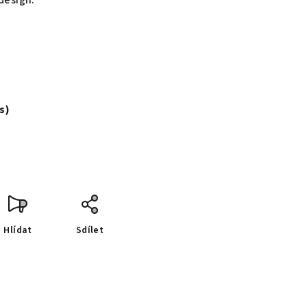
design.
ks)
Hlídat
Sdílet