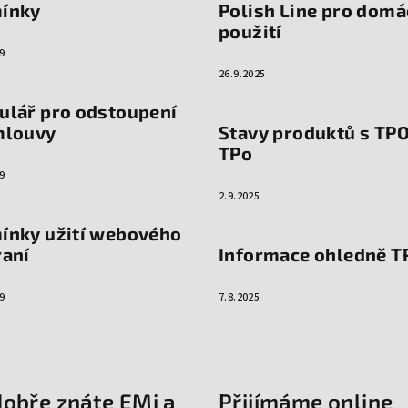
ínky
Polish Line pro domá
použití
9
26.9.2025
ulář pro odstoupení
mlouvy
Stavy produktů s TP
TPo
9
2.9.2025
ínky užití webového
raní
Informace ohledně T
9
7.8.2025
dobře znáte EMi a
Přijímáme online