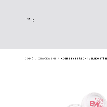
Přejít
na
obsah
CZK
DOMŮ
/
ZNAČKA EMI
/
KONFETY STŘEDNÍ VELIKOSTÍ 