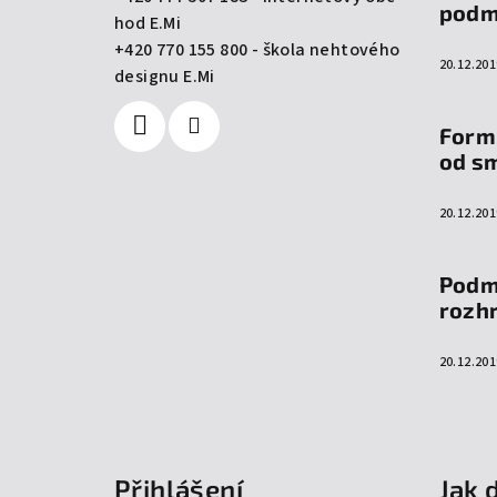
t
podm
hod E.Mi
í
+420 770 155 800 - škola nehtového
20.12.201
designu E.Mi
Form
od s
20.12.201
Podm
rozh
20.12.201
Přihlášení
Jak 