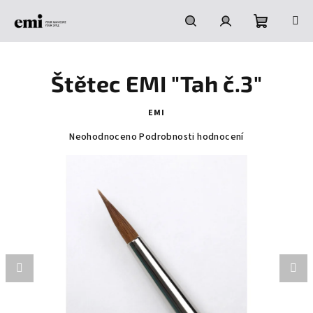
Přejít
na
obsah
Nákupní
Hledat
Přihlášení
Štětec EMI "Tah č.3"
košík
EMI
Průměrné
Neohodnoceno
Podrobnosti hodnocení
hodnocení
produktu
je
0,0
z
5
hvězdiček.