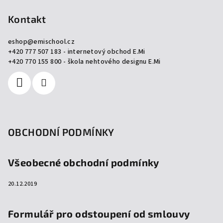
á
p
Kontakt
a
eshop
@
emischool.cz
t
+420 777 507 183 - internetový obchod E.Mi
í
+420 770 155 800 - škola nehtového designu E.Mi
OBCHODNÍ PODMÍNKY
Všeobecné obchodní podmínky
20.12.2019
Formulář pro odstoupení od smlouvy