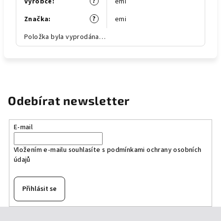
?
Výrobce
:
emi
?
Značka
:
emi
Položka byla vyprodána…
Odebírat newsletter
E-mail
Vložením e-mailu souhlasíte s
podmínkami ochrany osobních
údajů
Přihlásit se
Z