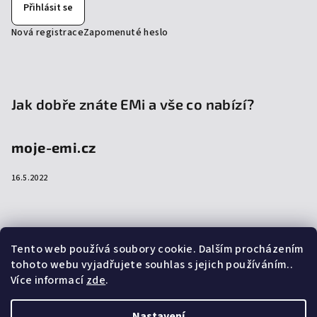
Přihlásit se
Nová registrace
Zapomenuté heslo
Jak dobře znáte EMi a vše co nabízí?
moje-emi.cz
16.5.2022
Přijímáme online platby
Tento web používá soubory cookie. Dalším procházením
tohoto webu vyjadřujete souhlas s jejich používáním..
Více informací
zde
.
Nastavení