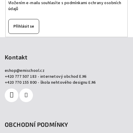
Vložením e-mailu souhlasíte s
podmínkami ochrany osobních
údajů
Přihlásit se
Z
á
p
Kontakt
a
eshop
@
emischool.cz
t
+420 777 507 183 - internetový obchod E.Mi
í
+420 770 155 800 - škola nehtového designu E.Mi
OBCHODNÍ PODMÍNKY