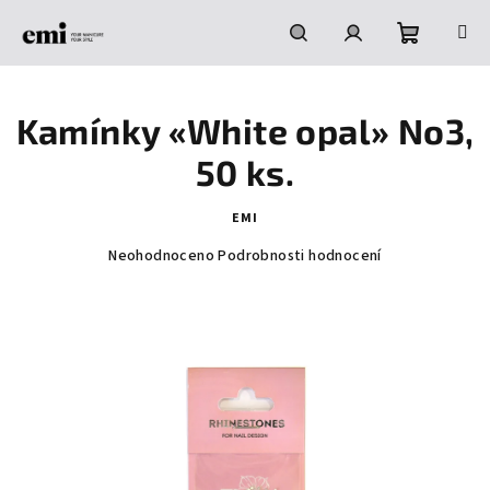
Přejít
na
obsah
Nákupní
Hledat
Přihlášení
Kamínky «White opal» No3,
košík
50 ks.
EMI
Průměrné
Neohodnoceno
Podrobnosti hodnocení
hodnocení
produktu
je
0,0
z
5
hvězdiček.