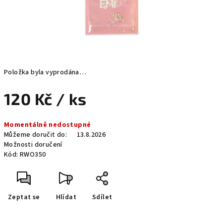
Položka byla vyprodána…
120 Kč
/ ks
Měrná
Momentálně nedostupné
cena:
Můžeme doručit do:
13.8.2026
Možnosti doručení
Kód:
RWO350
Zeptat se
Hlídat
Sdílet