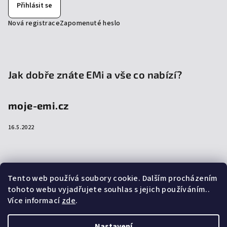
Přihlásit se
Nová registrace
Zapomenuté heslo
Jak dobře znáte EMi a vše co nabízí?
moje-emi.cz
16.5.2022
Přijímáme online platby
Tento web používá soubory cookie. Dalším procházením
tohoto webu vyjadřujete souhlas s jejich používáním..
Více informací
zde
.
Nastavení