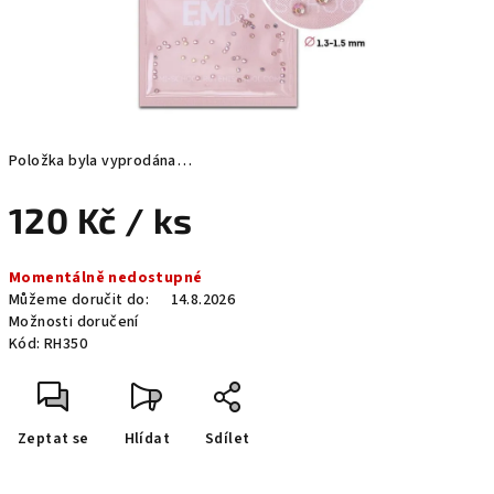
Položka byla vyprodána…
120 Kč
/ ks
Měrná
Momentálně nedostupné
cena:
Můžeme doručit do:
14.8.2026
Možnosti doručení
Kód:
RH350
Zeptat se
Hlídat
Sdílet