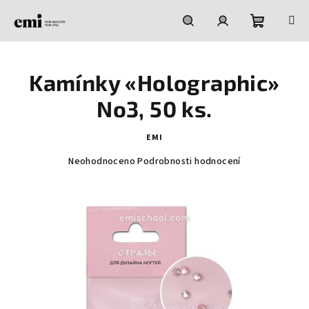
Přejít
na
obsah
Nákupní
Hledat
Přihlášení
Kamínky «Holographic»
košík
No3, 50 ks.
EMI
Průměrné
Neohodnoceno
Podrobnosti hodnocení
hodnocení
produktu
je
0,0
z
5
hvězdiček.