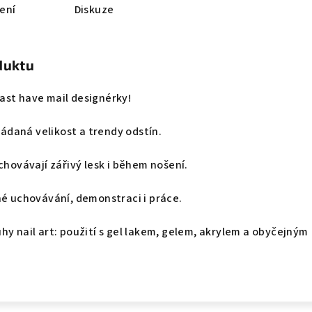
ení
Diskuze
duktu
ast have mail designérky!
 Žádaná velikost a trendy odstín.
chovávají zářivý lesk i během nošení.
né uchovávání, demonstraci i práce.
hy nail art: použití s gel lakem, gelem, akrylem a obyčejným