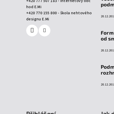
+420 777 507 183 - internetový obc
t
podm
hod E.Mi
í
+420 770 155 800 - škola nehtového
20.12.201
designu E.Mi
Form
od s
20.12.201
Podm
rozh
20.12.201
Přihlášení
Jak 