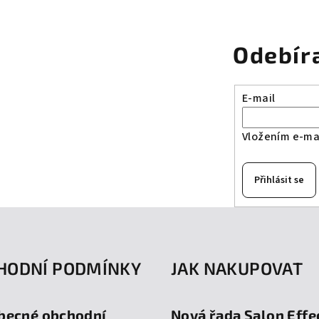
Odebír
E-mail
Vložením e-mai
Přihlásit se
HODNÍ PODMÍNKY
JAK NAKUPOVAT
becné obchodní
Nová řada Salon Effe