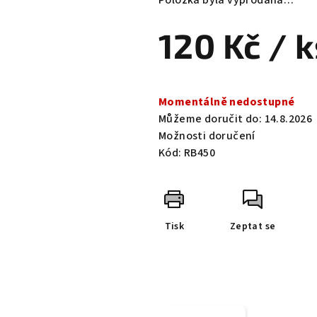
Položka byla vyprodána…
je
0,0
120 Kč
/ k
z
5
hvězdiček.
Měrná
cena:
Momentálně nedostupné
Můžeme doručit do:
14.8.2026
Možnosti doručení
Kód:
RB450
Tisk
Zeptat se