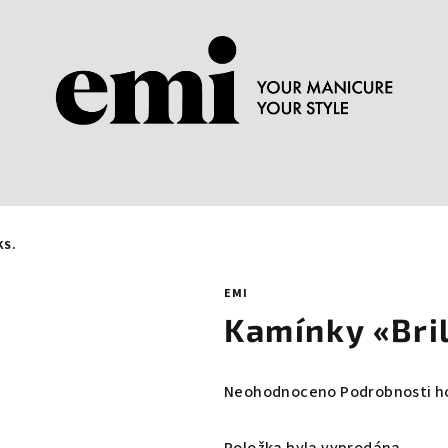
KS.
EMI
Kamínky «Bril
Průměrné
Neohodnoceno
Podrobnosti h
hodnocení
produktu