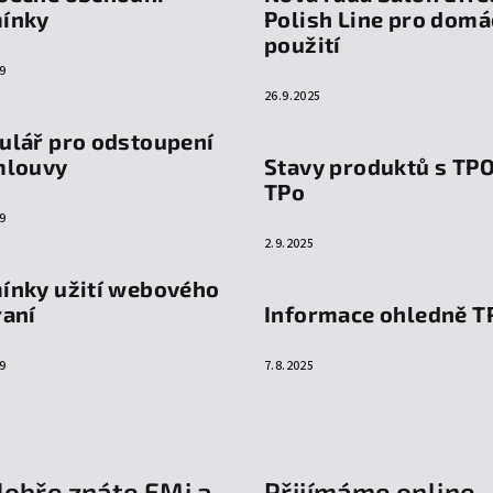
ínky
Polish Line pro domá
použití
9
26.9.2025
ulář pro odstoupení
mlouvy
Stavy produktů s TP
TPo
9
2.9.2025
ínky užití webového
raní
Informace ohledně T
9
7.8.2025
dobře znáte EMi a
Přijímáme online