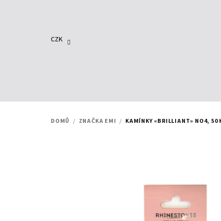
Přejít
na
obsah
CZK
DOMŮ
/
ZNAČKA EMI
/
KAMÍNKY «BRILLIANT» NO4, 50 