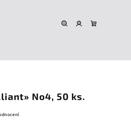
Hledat
Přihlášení
Nákupní
košík
liant» No4, 50 ks.
odnocení