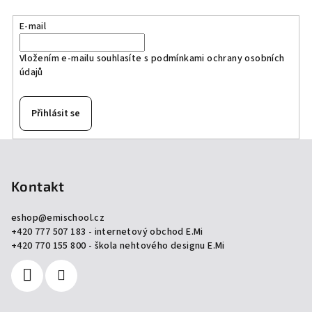
E-mail
Vložením e-mailu souhlasíte s
podmínkami ochrany osobních
údajů
Přihlásit se
Z
á
p
Kontakt
a
eshop
@
emischool.cz
t
+420 777 507 183 - internetový obchod E.Mi
í
+420 770 155 800 - škola nehtového designu E.Mi