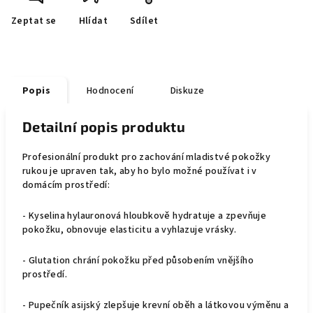
Zeptat se
Hlídat
Sdílet
Popis
Hodnocení
Diskuze
Detailní popis produktu
Profesionální produkt pro zachování mladistvé pokožky
rukou je upraven tak, aby ho bylo možné používat i v
domácím prostředí:
- Kyselina hylauronová hloubkově hydratuje a zpevňuje
pokožku, obnovuje elasticitu a vyhlazuje vrásky.
- Glutation chrání pokožku před působením vnějšího
prostředí.
- Pupečník asijský zlepšuje krevní oběh a látkovou výměnu a