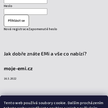
Heslo
Přihlásit se
Nová registrace
Zapomenuté heslo
Jak dobře znáte EMi a vše co nabízí?
moje-emi.cz
16.5.2022
Přijímáme online platby
Tento web používá soubory cookie. Dalším procházením