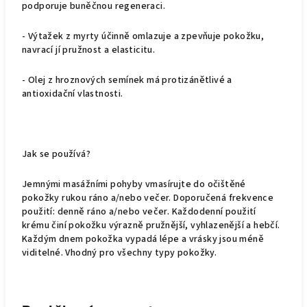
podporuje buněčnou regeneraci.
- Výtažek z myrty účinně omlazuje a zpevňuje pokožku,
navrací jí pružnost a elasticitu.
- Olej z hroznových semínek má protizánětlivé a
antioxidační vlastnosti.
Jak se používá?
Jemnými masážními pohyby vmasírujte do očištěné
pokožky rukou ráno a/nebo večer. Doporučená frekvence
použití: denně ráno a/nebo večer. Každodenní použití
krému činí pokožku výrazně pružnější, vyhlazenější a hebčí.
Každým dnem pokožka vypadá lépe a vrásky jsou méně
viditelné. Vhodný pro všechny typy pokožky.