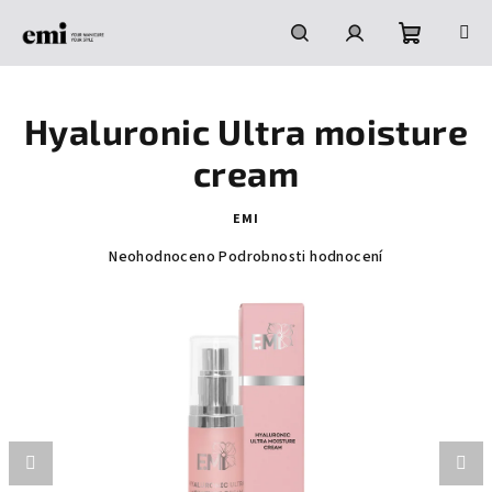
Přejít
na
obsah
Nákupní
Hledat
Přihlášení
Hyaluronic Ultra moisture
košík
cream
EMI
Průměrné
Neohodnoceno
Podrobnosti hodnocení
hodnocení
produktu
je
0,0
z
5
hvězdiček.