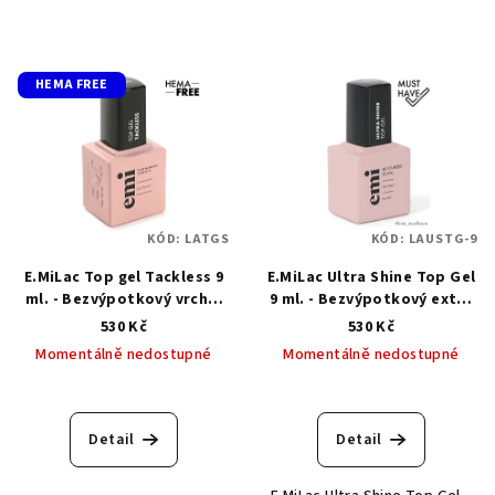
HEMA FREE
KÓD:
LATGS
KÓD:
LAUSTG-9
E.MiLac Top gel Tackless 9
E.MiLac Ultra Shine Top Gel
ml. - Bezvýpotkový vrchní
9 ml. - Bezvýpotkový extra
top gel
silný vrchní top gel
530 Kč
530 Kč
Momentálně nedostupné
Momentálně nedostupné
Průměrné
hodnocení
produktu
Detail
Detail
je
5,0