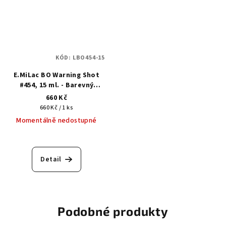
KÓD:
LBO454-15
E.MiLac BO Warning Shot
#454, 15 ml. - Barevný
gellak
660 Kč
Měrná
660 Kč / 1 ks
cena:
Momentálně nedostupné
Detail
Podobné produkty