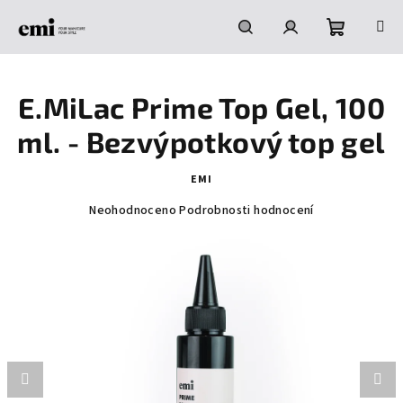
Přejít
na
obsah
Nákupní
Hledat
Přihlášení
E.MiLac Prime Top Gel, 100
košík
ml. - Bezvýpotkový top gel
EMI
Průměrné
Neohodnoceno
Podrobnosti hodnocení
hodnocení
produktu
je
0,0
z
5
hvězdiček.