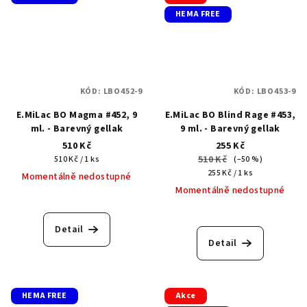
HEMA FREE
KÓD:
LBO452-9
KÓD:
LBO453-9
E.MiLac BO Magma #452, 9
E.MiLac BO Blind Rage #453,
ml. - Barevný gellak
9 ml. - Barevný gellak
510 Kč
255 Kč
Měrná
510 Kč
510 Kč / 1 ks
(–50 %)
cena:
Měrná
255 Kč / 1 ks
Momentálně nedostupné
cena:
Momentálně nedostupné
Detail
Detail
HEMA FREE
Akce