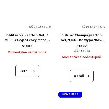
KÓD:
LAVTG-9
KÓD:
LACHTG-9
E.MiLac Velvet Top Gel, 9
E.MiLac Champagne Top
ml. - Bezvýpotkový matový
Gel, 9 ml. - Bezvýpotkový
vrchní top gel
vrchní top gel se zlatým
530 Kč
530 Kč
chimmerem
Měrná
530 Kč / 1 ks
Momentálně nedostupné
cena:
Momentálně nedostupné
Detail
Detail
HEMA FREE