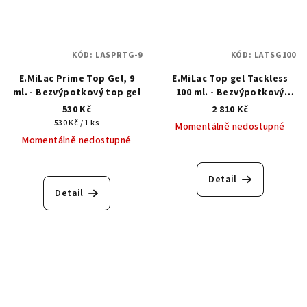
KÓD:
LASPRTG-9
KÓD:
LATSG100
E.MiLac Prime Top Gel, 9
E.MiLac Top gel Tackless
ml. - Bezvýpotkový top gel
100 ml. - Bezvýpotkový
vrchní top gel
530 Kč
2 810 Kč
Měrná
530 Kč / 1 ks
Momentálně nedostupné
cena:
Momentálně nedostupné
Detail
Detail