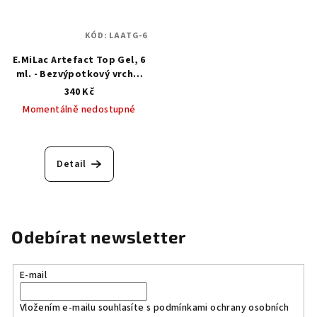
KÓD:
LAATG-6
E.MiLac Artefact Top Gel, 6
ml. - Bezvýpotkový vrchní
top gel
340 Kč
Momentálně nedostupné
Detail
Odebírat newsletter
E-mail
Vložením e-mailu souhlasíte s
podmínkami ochrany osobních