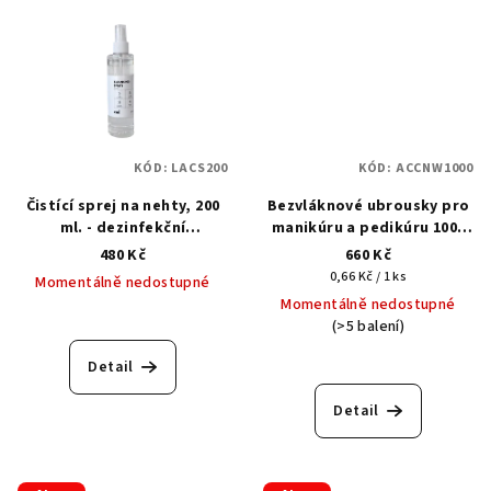
5
5
hvězdiček.
hvězdiček.
KÓD:
LACS200
KÓD:
ACCNW1000
Čistící sprej na nehty, 200
Bezvláknové ubrousky pro
ml. - dezinfekční
manikúru a pedikúru 1000
prostředek
ks.
480 Kč
660 Kč
Měrná
0,66 Kč / 1 ks
Momentálně nedostupné
cena:
Momentálně nedostupné
Průměrné
(>5 balení)
hodnocení
produktu
Detail
je
5,0
Detail
z
5
hvězdiček.