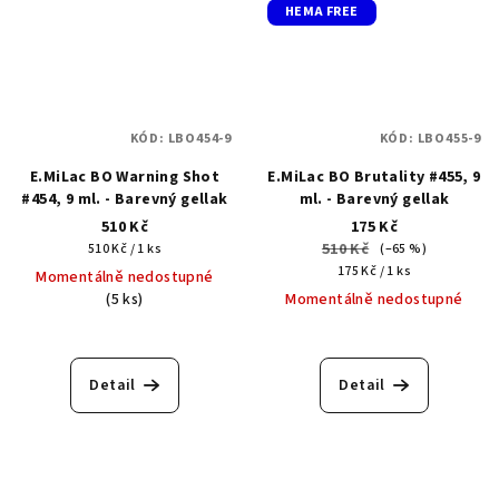
HEMA FREE
KÓD:
LBO454-9
KÓD:
LBO455-9
E.MiLac BO Warning Shot
E.MiLac BO Brutality #455, 9
#454, 9 ml. - Barevný gellak
ml. - Barevný gellak
510 Kč
175 Kč
Měrná
510 Kč
510 Kč / 1 ks
(–65 %)
cena:
Měrná
175 Kč / 1 ks
Momentálně nedostupné
cena:
(5 ks)
Momentálně nedostupné
Detail
Detail