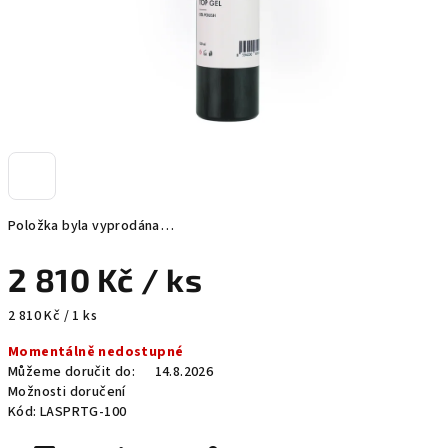
Položka byla vyprodána…
2 810 Kč
/ ks
Měrná
2 810 Kč / 1 ks
cena:
Momentálně nedostupné
Můžeme doručit do:
14.8.2026
Možnosti doručení
Kód:
LASPRTG-100