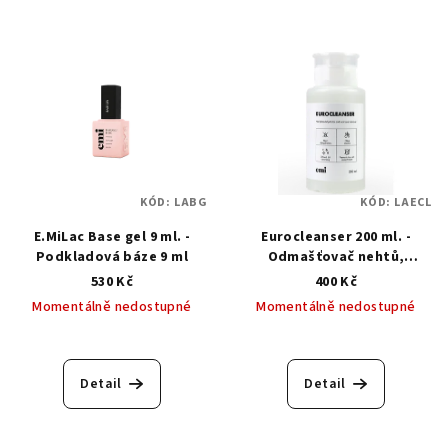
KÓD:
LABG
KÓD:
LAECL
E.MiLac Base gel 9 ml. -
Eurocleanser 200 ml. -
Podkladová báze 9 ml
Odmašťovač nehtů,
odstraňovač výpotku
530 Kč
400 Kč
Momentálně nedostupné
Momentálně nedostupné
Průměrné
Průměrné
hodnocení
hodnocení
produktu
produktu
Detail
Detail
je
je
5,0
5,0
z
z