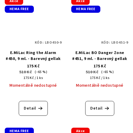
Akce
Akce
HEMA FREE
HEMA FREE
KÓD:
LBO450-9
KÓD:
LBO451-9
E.MiLac Ring the Alarm
E.MiLac BO Danger Zone
#450, 9 ml. - Barevný gellak
#451, 9 ml. - Barevný gellak
175 Kč
175 Kč
510 Kč
510 Kč
(–65 %)
(–65 %)
Měrná
Měrná
175 Kč / 1 ks
175 Kč / 1 ks
cena:
cena:
Momentálně nedostupné
Momentálně nedostupné
Detail
Detail
HEMA FREE
Akce