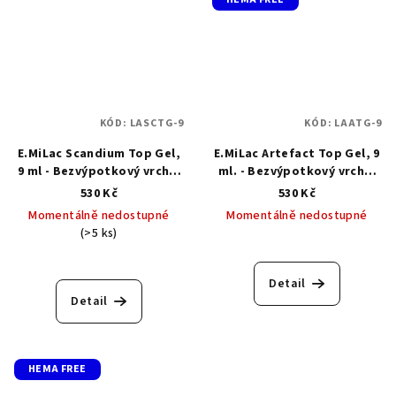
KÓD:
LASCTG-9
KÓD:
LAATG-9
E.MiLac Scandium Top Gel,
E.MiLac Artefact Top Gel, 9
9 ml - Bezvýpotkový vrchní
ml. - Bezvýpotkový vrchní
top gel
top gel
530 Kč
530 Kč
Momentálně nedostupné
Momentálně nedostupné
(>5 ks)
Detail
Detail
HEMA FREE