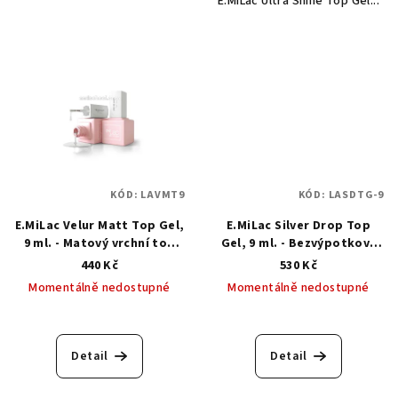
E.MiLac Ultra Shine Top Gel...
z
5
hvězdiček.
KÓD:
LAVMT9
KÓD:
LASDTG-9
E.MiLac Velur Matt Top Gel,
E.MiLac Silver Drop Top
9 ml. - Matový vrchní top
Gel, 9 ml. - Bezvýpotkový
gel
vrchní top gel s matnými
440 Kč
530 Kč
stříbrnými vločkami
Momentálně nedostupné
Momentálně nedostupné
Detail
Detail