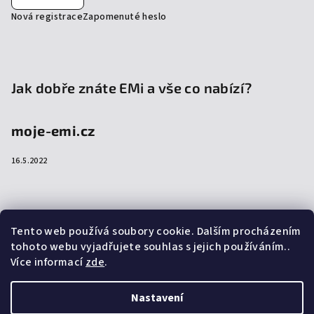
Nová registrace
Zapomenuté heslo
Jak dobře znáte EMi a vše co nabízí?
moje-emi.cz
16.5.2022
Přijímáme online platby
Tento web používá soubory cookie. Dalším procházením
tohoto webu vyjadřujete souhlas s jejich používáním..
Více informací
zde
.
Nastavení