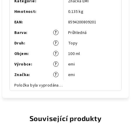
Kategorie
:
Značka EMI
Hmotnost
:
0.135 kg
EAN
:
8594200809201
?
Barva
:
Průhledná
?
Druh
:
Topy
?
Objem
:
100 ml
?
Výrobce
:
emi
?
Značka
:
emi
Položka byla vyprodána…
Související produkty