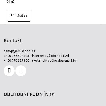
údajů
Přihlásit se
Z
á
p
Kontakt
a
eshop
@
emischool.cz
t
+420 777 507 183 - internetový obchod E.Mi
í
+420 770 155 800 - škola nehtového designu E.Mi
OBCHODNÍ PODMÍNKY