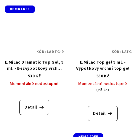
HEMA FREE
KÓD:
LADTG-9
KÓD:
LATG
E.MiLac Dramatic Top Gel, 9
E.MiLac Top gel 9 ml. -
ml. - Bezvýpotkový vrchní
Výpotkový vrchní top gel
top gel s drobnými
530 Kč
530 Kč
vločkami
Momentálně nedostupné
Momentálně nedostupné
(>5 ks)
Detail
Detail
HEMA FREE