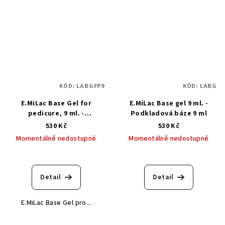
KÓD:
LABGFP9
KÓD:
LABG
E.MiLac Base Gel for
E.MiLac Base gel 9 ml. -
pedicure, 9 ml. -
Podkladová báze 9 ml
Podkladová báze pro
530 Kč
530 Kč
pedikúru
Momentálně nedostupné
Momentálně nedostupné
Průměrné
hodnocení
produktu
Detail
Detail
je
5,0
E.MiLac Base Gel pro...
z
5
hvězdiček.