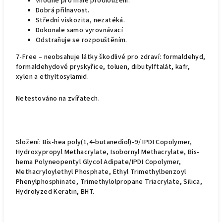
Vhodné pro malé prodloužení.
Dobrá přilnavost.
Střední viskozita, nezatéká.
Dokonale samo vyrovnávací
Odstraňuje se rozpouštěním.
7-Free – neobsahuje látky škodlivé pro zdraví: formaldehyd,
formaldehydové pryskyřice, toluen, dibutylftalát, kafr,
xylen a ethyltosylamid.
Netestováno na zvířatech.
Složení: Bis-hea poly(1,4-butanediol)-9/ IPDI Сopolymer,
Hydroxypropyl Methacrylate, Isobornyl Methacrylate, Bis-
hema Polyneopentyl Glycol Adipate/IPDI Copolymer,
Methacryloylethyl Phosphate, Ethyl Trimethylbenzoyl
Phenylphosphinate, Trimethylolpropane Triacrylate, Silica,
Hydrolyzed Keratin, BHT.