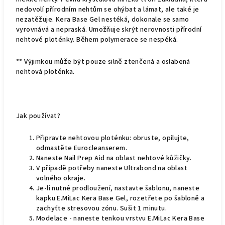
nedovolí přírodním nehtům se ohýbat a lámat, ale také je
nezatěžuje. Kera Base Gel nestéká, dokonale se samo
vyrovnává a nepraská. Umožňuje skrýt nerovnosti přírodní
nehtové ploténky. Během polymerace se nespéká.
** Výjimkou může být pouze silně ztenčená a oslabená
nehtová ploténka.
Jak používat?
Připravte nehtovou ploténku: obruste, opilujte,
odmastěte Eurocleanserem.
Naneste Nail Prep Aid na oblast nehtové kůžičky.
V případě potřeby naneste Ultrabond na oblast
volného okraje.
Je-li nutné prodloužení, nastavte šablonu, naneste
kapku E.MiLac Kera Base Gel, rozetřete po šabloně a
zachyťte stresovou zónu. Sušit 1 minutu.
Modelace - naneste tenkou vrstvu E.MiLac Kera Base