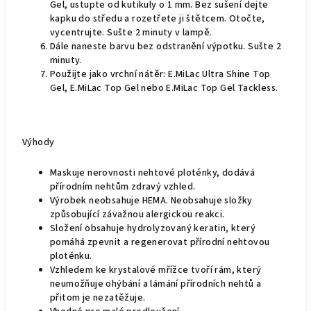
Gel, ustupte od kutikuly o 1 mm. Bez sušení dejte
kapku do středu a rozetřete ji štětcem. Otočte,
vycentrujte. Sušte 2 minuty v lampě.
Dále naneste barvu bez odstranění výpotku. Sušte 2
minuty.
Použijte jako vrchní nátěr: E.MiLac Ultra Shine Top
Gel, E.MiLac Top Gel nebo E.MiLac Top Gel Tackless.
Výhody
Maskuje nerovnosti nehtové ploténky, dodává
přírodním nehtům zdravý vzhled.
Výrobek neobsahuje HEMA. Neobsahuje složky
způsobující závažnou alergickou reakci.
Složení obsahuje hydrolyzovaný keratin, který
pomáhá zpevnit a regenerovat přírodní nehtovou
ploténku.
Vzhledem ke krystalové mřížce tvoří rám, který
neumožňuje ohýbání a lámání přírodních nehtů a
přitom je nezatěžuje.