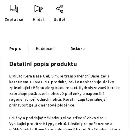
Zeptat se
Hlídat
Sdílet
Popis
Hodnocení
Diskuze
Detailní popis produktu
E.MiLac Kera Base Gel, 9 ml je transparentní Base gel s
keratinem. HEMA FREE produkt, takže neobsahuje složky
způsobující těžkou alergickou reakci. Hydrolyzovaný keratin
zabraňuje poškození nehtové ploténky a napomáhá
regeneraci přírodních nehtů. Keratin zajišťuje silnější
přilnavost gelu k nehtové ploténce.
Pružný a poddajný základní gel se střední viskozitou.
Vynikající pro různé typy nehtů. Ideální pro poškozené a
měkké nehty. Pevná krystalová mřížka tvoří základnu, která