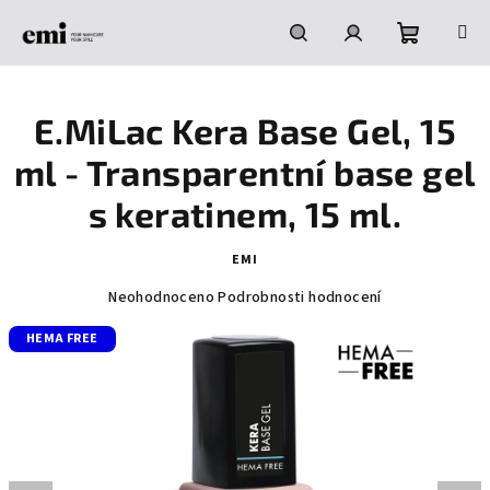
Přejít
na
obsah
Nákupní
Hledat
Přihlášení
E.MiLac Kera Base Gel, 15
košík
ml - Transparentní base gel
s keratinem, 15 ml.
EMI
Průměrné
Neohodnoceno
Podrobnosti hodnocení
hodnocení
HEMA FREE
produktu
je
0,0
z
5
hvězdiček.