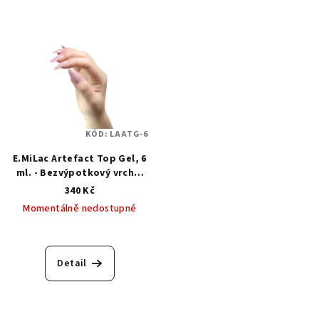
KÓD:
LAATG-6
E.MiLac Artefact Top Gel, 6
ml. - Bezvýpotkový vrchní
top gel
340 Kč
Momentálně nedostupné
Detail