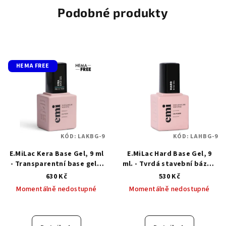
Podobné produkty
HEMA FREE
KÓD:
LAKBG-9
KÓD:
LAHBG-9
E.MiLac Kera Base Gel, 9 ml
E.MiLac Hard Base Gel, 9
- Transparentní base gel s
ml. - Tvrdá stavební báze 9
keratinem, 9 ml.
ml
630 Kč
530 Kč
Momentálně nedostupné
Momentálně nedostupné
Průměrné
hodnocení
produktu