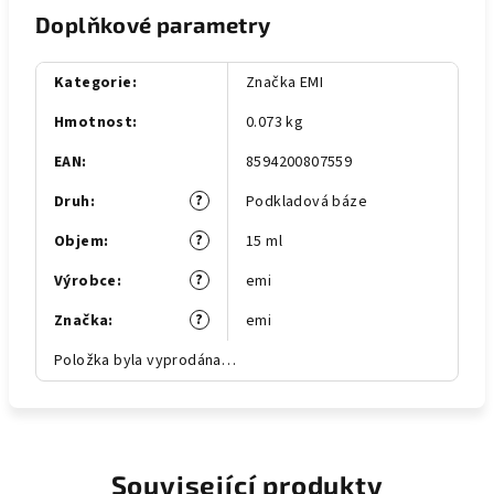
Doplňkové parametry
Kategorie
:
Značka EMI
Hmotnost
:
0.073 kg
EAN
:
8594200807559
?
Druh
:
Podkladová báze
?
Objem
:
15 ml
?
Výrobce
:
emi
?
Značka
:
emi
Položka byla vyprodána…
Související produkty