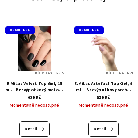
HEMA FREE
HEMA FREE
KÓD:
LAVTG-15
KÓD:
LAATG-9
E.MiLac Velvet Top Gel, 15
E.MiLac Artefact Top Gel, 9
ml. - Bezvýpotkový matový
ml. - Bezvýpotkový vrchní
vrchní top gel
top gel
680 Kč
530 Kč
Momentálně nedostupné
Momentálně nedostupné
Detail
Detail