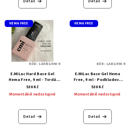
Detail
Detail
je
5,0
z
5
HEMA FREE
HEMA FREE
hvězdiček.
KÓD:
LAHBGHM-9
KÓD:
LABGHM-9
E.MiLac Hard Base Gel
E.MiLac Base Gel Hema
Hema Free, 9 ml - Tvrdá
Free, 9 ml - Podkladová
stavební báze bez HEMA 9
báze bez HEMA
530 Kč
530 Kč
ml
Momentálně nedostupné
Momentálně nedostupné
Detail
Detail