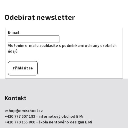
Odebírat newsletter
E-mail
Vložením e-mailu souhlasíte s
podmínkami ochrany osobních
údajů
Přihlásit se
Z
á
p
Kontakt
a
eshop
@
emischool.cz
t
+420 777 507 183 - internetový obchod E.Mi
í
+420 770 155 800 - škola nehtového designu E.Mi