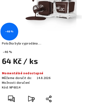
–46 %
Položka byla vyprodána…
–46 %
64 Kč
/ ks
Měrná
Momentálně nedostupné
cena:
Můžeme doručit do:
14.8.2026
Možnosti doručení
Kód:
NP6014