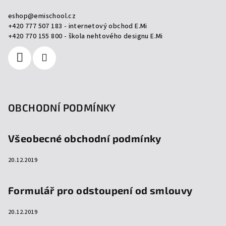
a
eshop
@
emischool.cz
t
+420 777 507 183 - internetový obchod E.Mi
í
+420 770 155 800 - škola nehtového designu E.Mi
OBCHODNÍ PODMÍNKY
Všeobecné obchodní podmínky
20.12.2019
Formulář pro odstoupení od smlouvy
20.12.2019