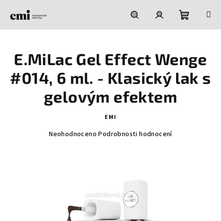
Přejít
na
obsah
Nákupní
Hledat
Přihlášení
E.MiLac Gel Effect Wenge
košík
#014, 6 ml. - Klasický lak s
gelovým efektem
EMI
Průměrné
Neohodnoceno
Podrobnosti hodnocení
hodnocení
produktu
je
0,0
z
5
hvězdiček.