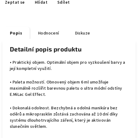
Zeptat se
Hlídat
Sdílet
Popis
Hodnocení
Diskuze
Detailní popis produktu
• Praktický objem. Optimální objem pro vyzkoušení barvy a
její kompletní využití.
• Paleta možností. Obnovený objem 6 ml umožňuje
maximálně rozšířit barevnou paletu o ultra módní odstíny
E.MiLac Gel Effect.
• Dokonalá odolnost. Bezchybná a odolná manikúra bez
oděrů a mikroprasklin zůstává zachována až 10 dní díky
systému dlouhotrvajícího záření, který je aktivován
slunečním světlem.