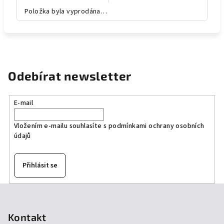
Položka byla vyprodána…
Odebírat newsletter
E-mail
Vložením e-mailu souhlasíte s
podmínkami ochrany osobních
údajů
Přihlásit se
Z
á
p
Kontakt