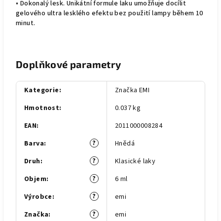
• Dokonalý lesk. Unikátní formule laku umožňuje docílit
gelového ultra lesklého efektu bez použití lampy během 10
minut.
Doplňkové parametry
Kategorie
:
Značka EMI
Hmotnost
:
0.037 kg
EAN
:
2011000008284
?
Barva
:
Hnědá
?
Druh
:
Klasické laky
?
Objem
:
6 ml
?
Výrobce
:
emi
?
Značka
:
emi