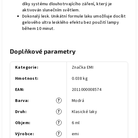
díky systému dlouhotrvajícího záření, který je
aktivován slunečním světlem.
Dokonalý lesk. Unikátní formule laku umožňuje docílit
gelového ultra lesklého efektu bez použití lampy
během 10 minut.
Doplňkové parametry
Kategorie
:
Značka EMI
Hmotnost
:
0.038 kg
EAN
:
2011000008574
?
Barva
:
Modrá
?
Druh
:
Klasické laky
?
Objem
:
6 ml
?
Výrobce
:
emi