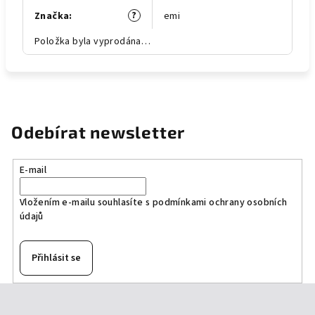
?
Značka
:
emi
Položka byla vyprodána…
Odebírat newsletter
E-mail
Vložením e-mailu souhlasíte s
podmínkami ochrany osobních
údajů
Přihlásit se
Z
á