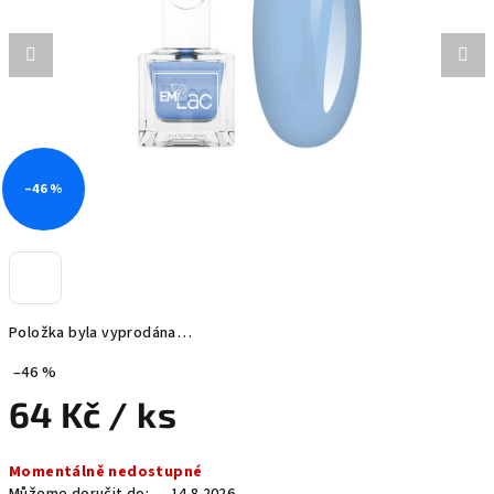
hvězdiček.
–46 %
Položka byla vyprodána…
–46 %
64 Kč
/ ks
Měrná
Momentálně nedostupné
cena: