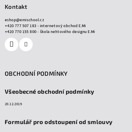
p
Kontakt
a
eshop
@
emischool.cz
t
+420 777 507 183 - internetový obchod E.Mi
í
+420 770 155 800 - škola nehtového designu E.Mi
OBCHODNÍ PODMÍNKY
Všeobecné obchodní podmínky
20.12.2019
Formulář pro odstoupení od smlouvy