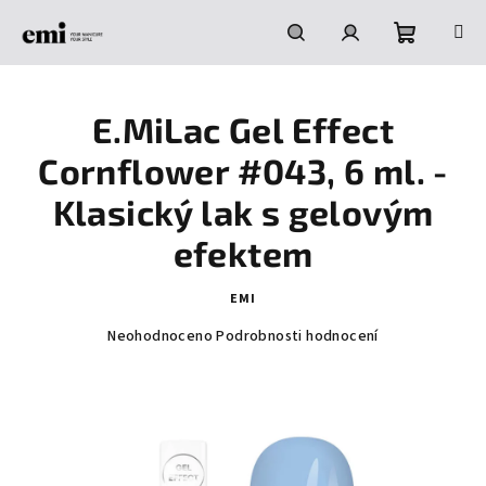
Přejít
na
obsah
Nákupní
Hledat
Přihlášení
E.MiLac Gel Effect
košík
Cornflower #043, 6 ml. -
Klasický lak s gelovým
efektem
EMI
Průměrné
Neohodnoceno
Podrobnosti hodnocení
hodnocení
produktu
je
0,0
z
5