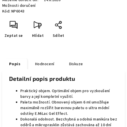
Můžeme doručit do:
14.8.2026
Možnosti doručení
Kód:
NP6043
Zeptat se
Hlídat
Sdílet
Popis
Hodnocení
Diskuze
Detailní popis produktu
Praktický objem. Optimální objem pro vyzkoušení
barvy a její kompletní využití.
Paleta možností. Obnovený objem 6 ml umožňuje
maximálně rozšířit barevnou paletu o ultra módní
odstíny E.MiLac Gel Effect.
Dokonalá odolnost. Bezchybná a odolná manikúra bez
oděrů a mikroprasklin zůstává zachována až 10 dní