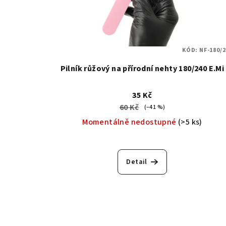
KÓD:
NF-180/2
Pilník růžový na přírodní nehty 180/240 E.Mi
35 Kč
60 Kč
(–41 %)
Momentálně nedostupné
(>5 ks)
Průměrné
hodnocení
Detail
produktu
je
5,0
z
5
hvězdiček.