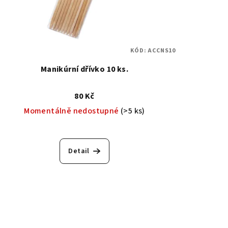
KÓD:
ACCNS10
Manikúrní dřívko 10 ks.
80 Kč
Momentálně nedostupné
(>5 ks)
Detail