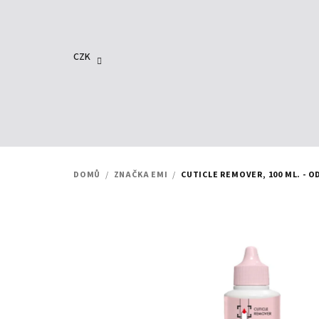
Přejít
na
obsah
CZK
DOMŮ
/
ZNAČKA EMI
/
CUTICLE REMOVER, 100 ML. - 