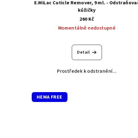
E.MiLac Cuticle Remover, 9 ml. - Odstraňova
kůžičky
260 Kč
Momentálně nedostupné
Detail
Prostředek k odstranění...
HEMA FREE