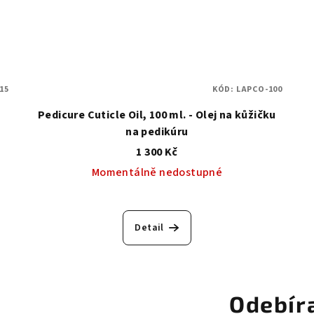
15
KÓD:
LAPCO-100
Pedicure Cuticle Oil, 100 ml. - Olej na kůžičku
na pedikúru
1 300 Kč
Momentálně nedostupné
Detail
Odebír