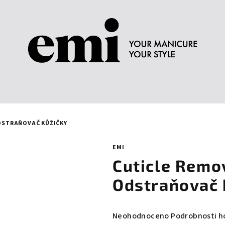
ODSTRAŇOVAČ KŮŽIČKY
EMI
Cuticle Remov
Odstraňovač 
Průměrné
Neohodnoceno
Podrobnosti h