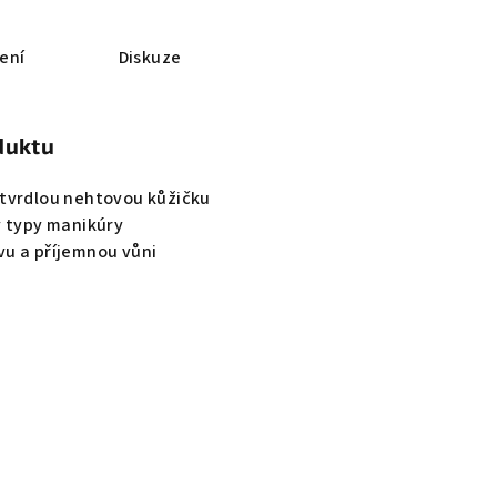
ení
Diskuze
duktu
tvrdlou nehtovou kůžičku
y typy manikúry
u a příjemnou vůni