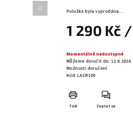
hodnocení
produktu
Položka byla vyprodána…
je
0,0
1 290 Kč
/
z
5
hvězdiček.
Měrná
cena:
Momentálně nedostupné
Můžeme doručit do:
12.8.2026
Možnosti doručení
Kód:
LACR100
Tisk
Zeptat se