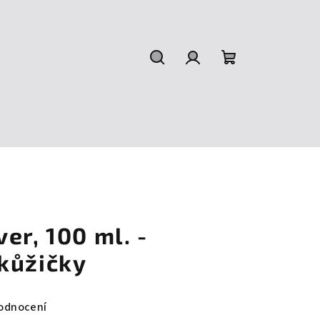
Hledat
Přihlášení
Nákupní
košík
er, 100 ml. -
kůžičky
odnocení