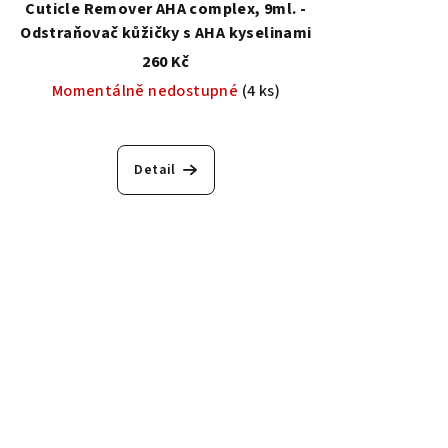
Cuticle Remover AHA complex, 9ml. -
Odstraňovač kůžičky s AHA kyselinami
260 Kč
Momentálně nedostupné
(4 ks)
Průměrné
hodnocení
Detail
produktu
je
5,0
z
5
hvězdiček.