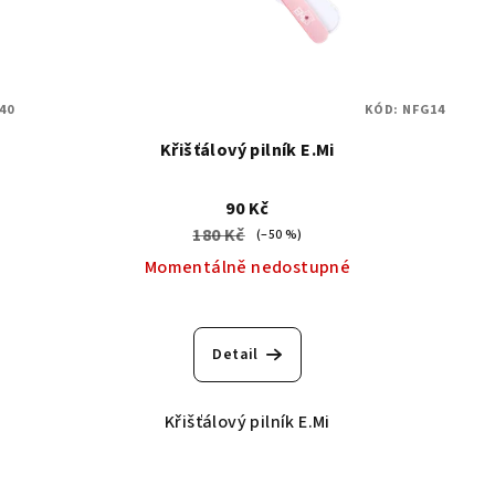
40
KÓD:
NFG14
Křišťálový pilník E.Mi
90 Kč
180 Kč
(–50 %)
Momentálně nedostupné
Detail
Křišťálový pilník E.Mi