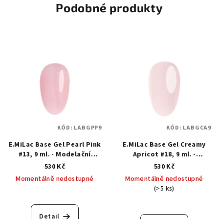
Podobné produkty
KÓD:
LABGPP9
KÓD:
LABGCA9
E.MiLac Base Gel Pearl Pink
E.MiLac Base Gel Creamy
#13, 9 ml. - Modelační
Apricot #18, 9 ml. -
kamuflážní báze
Modelační kamuflážní báze
530 Kč
530 Kč
Momentálně nedostupné
Momentálně nedostupné
(>5 ks)
Detail