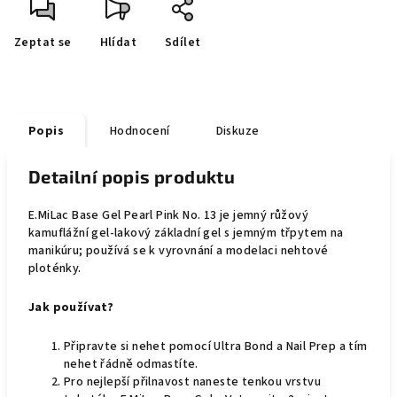
Zeptat se
Hlídat
Sdílet
Popis
Hodnocení
Diskuze
Detailní popis produktu
E.MiLac Base Gel Pearl Pink No. 13 je jemný růžový
kamuflážní gel-lakový základní gel s jemným třpytem na
manikúru; používá se k vyrovnání a modelaci nehtové
ploténky.
Jak používat?
Připravte si nehet pomocí Ultra Bond a Nail Prep a tím
nehet řádně odmastíte.
Pro nejlepší přilnavost naneste tenkou vrstvu