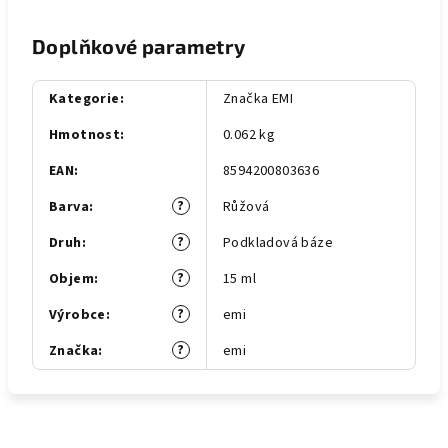
Doplňkové parametry
Kategorie
:
Značka EMI
Hmotnost
:
0.062 kg
EAN
:
8594200803636
?
Barva
:
Růžová
?
Druh
:
Podkladová báze
?
Objem
:
15 ml
?
Výrobce
:
emi
?
Značka
:
emi