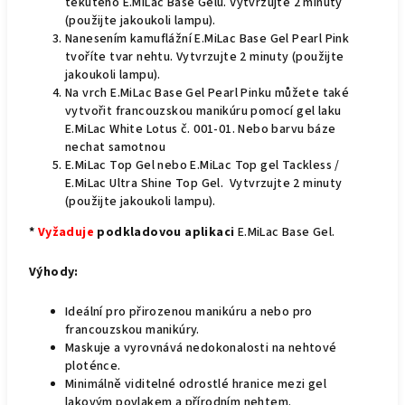
tekutého E.MiLac Base Gelu. Vytvrzujte 2 minuty
(použijte jakoukoli lampu).
Nanesením kamuflážní E.MiLac Base Gel Pearl Pink
tvoříte tvar nehtu. Vytvrzujte 2 minuty (použijte
jakoukoli lampu).
Na vrch E.MiLac Base Gel Pearl Pinku můžete také
vytvořit francouzskou manikúru pomocí gel laku
E.MiLac White Lotus č. 001-01. Nebo barvu báze
nechat samotnou
E.MiLac Top Gel nebo E.MiLac Top gel Tackless /
E.MiLac Ultra Shine Top Gel. Vytvrzujte 2 minuty
(použijte jakoukoli lampu).
*
Vyžaduje
podkladovou aplikaci
E.MiLac Base Gel.
Výhody:
Ideální pro přirozenou manikúru a nebo pro
francouzskou manikúry.
Maskuje a vyrovnává nedokonalosti na nehtové
ploténce.
Minimálně viditelné odrostlé hranice mezi gel
lakovým povlakem a přírodním nehtem.