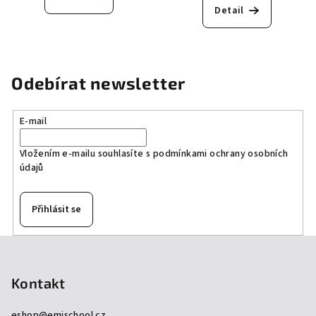
Detail
Odebírat newsletter
E-mail
Vložením e-mailu souhlasíte s
podmínkami ochrany osobních
údajů
Přihlásit se
Z
á
p
Kontakt
a
eshop
@
emischool.cz