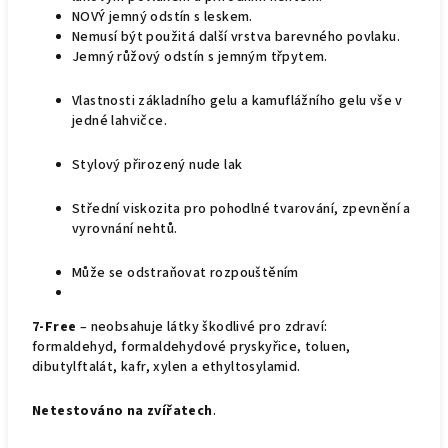
NOVÝ jemný odstín s leskem.
Nemusí být použitá další vrstva barevného povlaku.
Jemný růžový odstín s jemným třpytem.
Vlastnosti základního gelu a kamuflážního gelu vše v
jedné lahvičce.
Stylový přirozený nude lak
Střední viskozita pro pohodlné tvarování, zpevnění a
vyrovnání nehtů.
Může se odstraňovat rozpouštěním
7-Free
– neobsahuje látky škodlivé pro zdraví:
formaldehyd, formaldehydové pryskyřice, toluen,
dibutylftalát, kafr, xylen a ethyltosylamid.
Netestováno na zvířatech
.