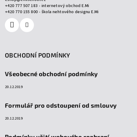
t
+420 777 507 183 - internetový obchod E.Mi
í
+420 770 155 800 - škola nehtového designu E.Mi
OBCHODNÍ PODMÍNKY
Všeobecné obchodní podmínky
20.12.2019
Formulář pro odstoupení od smlouvy
20.12.2019
Podmínky užití webového rozhraní