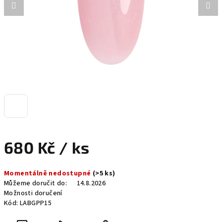
680 Kč
/ ks
Měrná
Momentálně nedostupné
(>5 ks)
cena:
Můžeme doručit do:
14.8.2026
Možnosti doručení
Kód:
LABGPP15