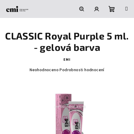
Přejít
na
obsah
Nákupní
Hledat
Přihlášení
CLASSIC Royal Purple 5 ml.
košík
- gelová barva
EMI
Průměrné
Neohodnoceno
Podrobnosti hodnocení
hodnocení
produktu
je
0,0
z
5
hvězdiček.