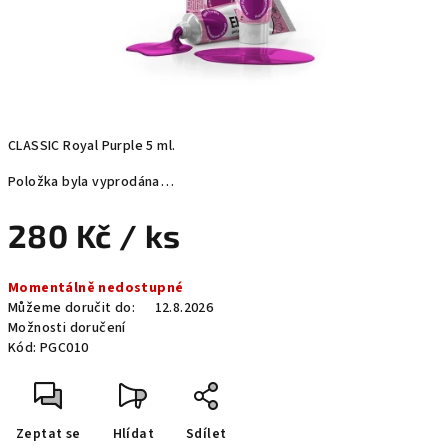
CLASSIC Royal Purple 5 ml.
Položka byla vyprodána…
280 Kč
/ ks
Měrná
Momentálně nedostupné
cena:
Můžeme doručit do:
12.8.2026
Možnosti doručení
Kód:
PGC010
Zeptat se
Hlídat
Sdílet