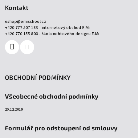
p
Kontakt
a
eshop
@
emischool.cz
t
+420 777 507 183 - internetový obchod E.Mi
í
+420 770 155 800 - škola nehtového designu E.Mi
OBCHODNÍ PODMÍNKY
Všeobecné obchodní podmínky
20.12.2019
Formulář pro odstoupení od smlouvy