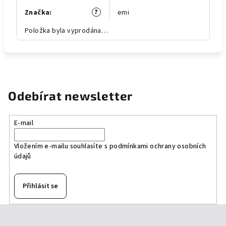
?
Značka
:
emi
Položka byla vyprodána…
Odebírat newsletter
E-mail
Vložením e-mailu souhlasíte s
podmínkami ochrany osobních
údajů
Přihlásit se
Z
á