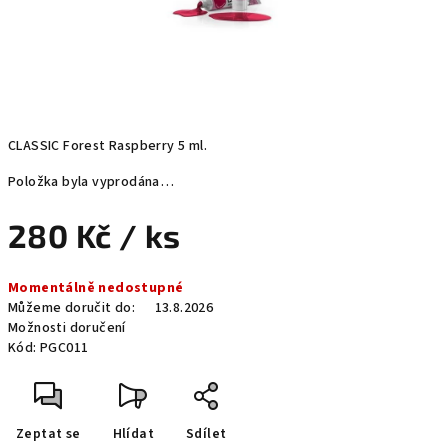
CLASSIC Forest Raspberry 5 ml.
Položka byla vyprodána…
280 Kč
/ ks
Měrná
Momentálně nedostupné
cena:
Můžeme doručit do:
13.8.2026
Možnosti doručení
Kód:
PGC011
Zeptat se
Hlídat
Sdílet