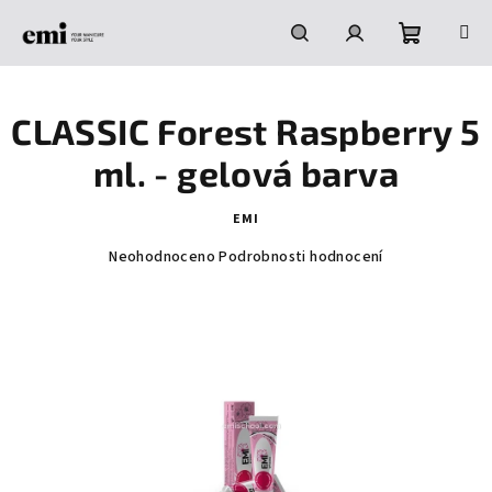
Přejít
na
obsah
Nákupní
Hledat
Přihlášení
CLASSIC Forest Raspberry 5
košík
ml. - gelová barva
EMI
Průměrné
Neohodnoceno
Podrobnosti hodnocení
hodnocení
produktu
je
0,0
z
5
hvězdiček.