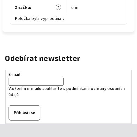
?
Značka
:
emi
Položka byla vyprodána…
Odebírat newsletter
E-mail
Vložením e-mailu souhlasíte s
podmínkami ochrany osobních
údajů
Přihlásit se
Z
á