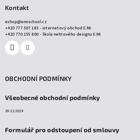
p
Kontakt
a
eshop
@
emischool.cz
t
+420 777 507 183 - internetový obchod E.Mi
í
+420 770 155 800 - škola nehtového designu E.Mi
OBCHODNÍ PODMÍNKY
Všeobecné obchodní podmínky
20.12.2019
Formulář pro odstoupení od smlouvy