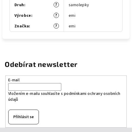
?
Druh
:
samolepky
?
Výrobce
:
emi
?
Značka
:
emi
Odebírat newsletter
E-mail
Vložením e-mailu souhlasíte s
podmínkami ochrany osobních
údajů
Přihlásit se
Z