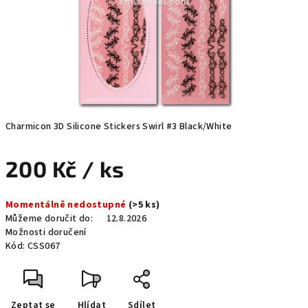
Charmicon 3D Silicone Stickers Swirl #3 Black/White
200 Kč
/ ks
Měrná
Momentálně nedostupné
(>5 ks)
cena:
Můžeme doručit do:
12.8.2026
Možnosti doručení
Kód:
CSS067
Zeptat se
Hlídat
Sdílet