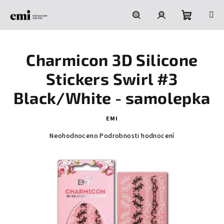
Přejít
na
obsah
Nákupní
Hledat
Přihlášení
Charmicon 3D Silicone
košík
Stickers Swirl #3
Black/White - samolepka
EMI
Průměrné
Neohodnoceno
Podrobnosti hodnocení
hodnocení
produktu
je
0,0
z
5
hvězdiček.