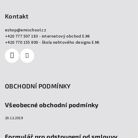
á
p
Kontakt
a
eshop
@
emischool.cz
t
+420 777 507 183 - internetový obchod E.Mi
í
+420 770 155 800 - škola nehtového designu E.Mi
OBCHODNÍ PODMÍNKY
Všeobecné obchodní podmínky
20.12.2019
Formulář pro odstoupení od smlouvy