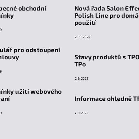
becné obchodní
Nová řada Salon Effe
ínky
Polish Line pro domá
použití
9
26.9.2025
ulář pro odstoupení
mlouvy
Stavy produktů s TP
TPo
9
2.9.2025
ínky užití webového
raní
Informace ohledně T
9
7.8.2025