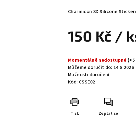
hodnocení
produktu
Charmicon 3D Silicone Sticker
je
0,0
150 Kč
/ k
z
5
hvězdiček.
Měrná
cena:
Momentálně nedostupné
(>5
Můžeme doručit do:
14.8.2026
Možnosti doručení
Kód:
CSSE02
Tisk
Zeptat se