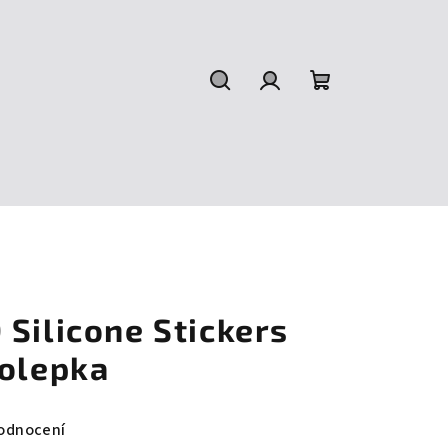
Hledat
Přihlášení
Nákupní
košík
Silicone Stickers
molepka
odnocení