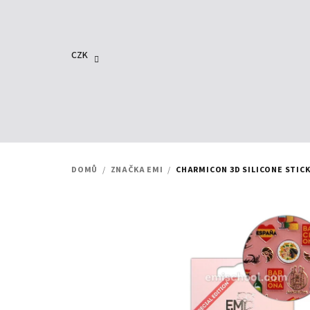
Přejít
na
obsah
CZK
DOMŮ
/
ZNAČKA EMI
/
CHARMICON 3D SILICONE STICK