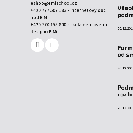
a
eshop
@
emischool.cz
Všeo
+420 777 507 183 - internetový obc
t
podm
hod E.Mi
í
+420 770 155 800 - škola nehtového
20.12.201
designu E.Mi
Form
od s
20.12.201
Podm
rozh
20.12.201