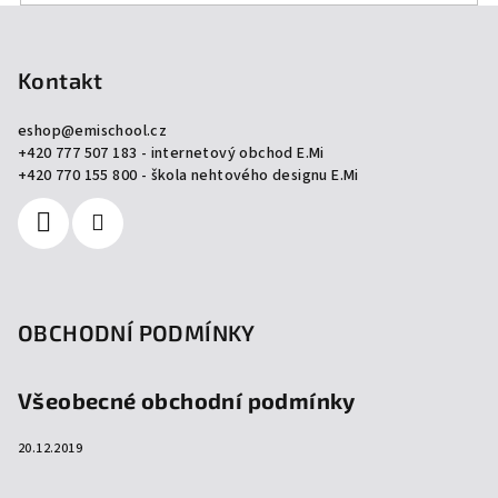
Z
á
p
Kontakt
a
eshop
@
emischool.cz
t
+420 777 507 183 - internetový obchod E.Mi
í
+420 770 155 800 - škola nehtového designu E.Mi
OBCHODNÍ PODMÍNKY
Všeobecné obchodní podmínky
20.12.2019