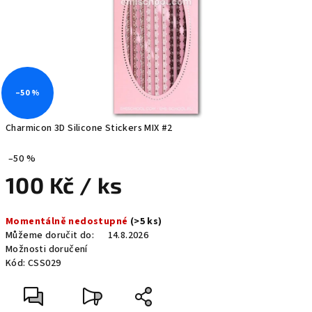
–50 %
Charmicon 3D Silicone Stickers MIX #2
–50 %
100 Kč
/ ks
Měrná
Momentálně nedostupné
(>5 ks)
cena:
Můžeme doručit do:
14.8.2026
Možnosti doručení
Kód:
CSS029