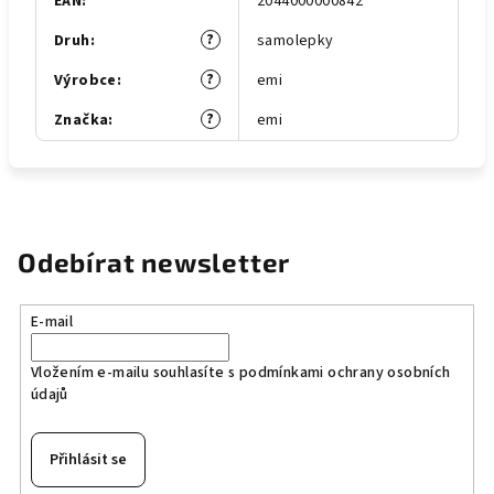
EAN
:
2044000000842
?
Druh
:
samolepky
?
Výrobce
:
emi
?
Značka
:
emi
Odebírat newsletter
E-mail
Vložením e-mailu souhlasíte s
podmínkami ochrany osobních
údajů
Přihlásit se