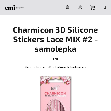
Přejít
na
obsah
Nákupní
Hledat
Přihlášení
Charmicon 3D Silicone
košík
Stickers Lace MIX #2 -
samolepka
EMI
Průměrné
Neohodnoceno
Podrobnosti hodnocení
hodnocení
produktu
je
0,0
z
5
hvězdiček.