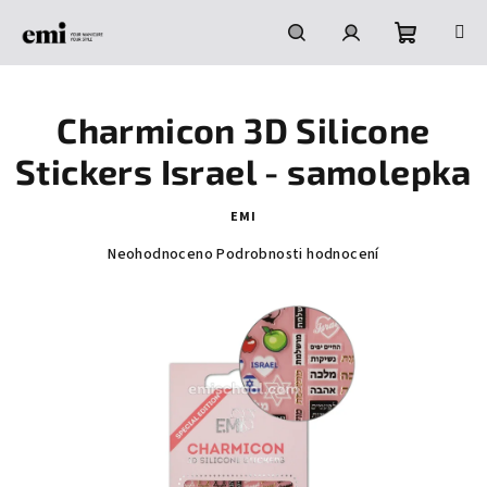
Přejít
na
obsah
Nákupní
Hledat
Přihlášení
Charmicon 3D Silicone
košík
Stickers Israel - samolepka
EMI
Průměrné
Neohodnoceno
Podrobnosti hodnocení
hodnocení
produktu
je
0,0
z
5
hvězdiček.