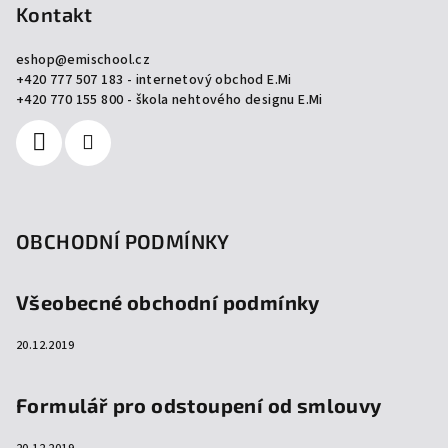
p
Kontakt
a
eshop
@
emischool.cz
t
+420 777 507 183 - internetový obchod E.Mi
í
+420 770 155 800 - škola nehtového designu E.Mi
OBCHODNÍ PODMÍNKY
Všeobecné obchodní podmínky
20.12.2019
Formulář pro odstoupení od smlouvy