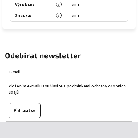
?
Výrobce
:
emi
?
Značka
:
emi
Odebírat newsletter
E-mail
Vložením e-mailu souhlasíte s
podmínkami ochrany osobních
údajů
Přihlásit se
Z
á