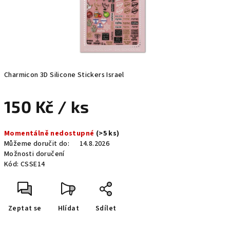
Charmicon 3D Silicone Stickers Israel
150 Kč
/ ks
Měrná
Momentálně nedostupné
(>5 ks)
cena:
Můžeme doručit do:
14.8.2026
Možnosti doručení
Kód:
CSSE14
Zeptat se
Hlídat
Sdílet