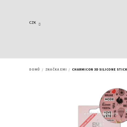
Přejít
na
obsah
CZK
DOMŮ
/
ZNAČKA EMI
/
CHARMICON 3D SILICONE STICK