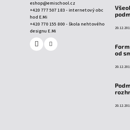
a
eshop
@
emischool.cz
Všeo
+420 777 507 183 - internetový obc
t
podm
hod E.Mi
í
+420 770 155 800 - škola nehtového
20.12.201
designu E.Mi
Form
od s
20.12.201
Podm
rozh
20.12.201