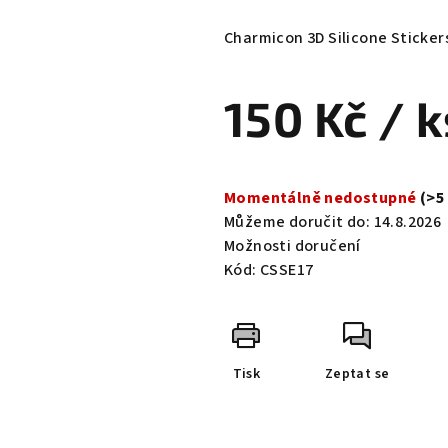
hodnocení
produktu
Charmicon 3D Silicone Sticker
je
0,0
150 Kč
/ k
z
5
hvězdiček.
Měrná
cena:
Momentálně nedostupné
(>5
Můžeme doručit do:
14.8.2026
Možnosti doručení
Kód:
CSSE17
Tisk
Zeptat se