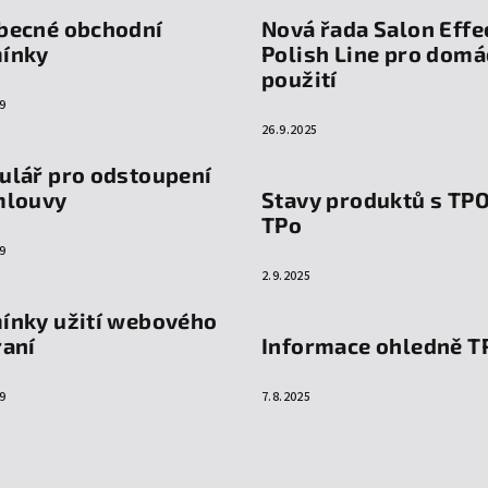
becné obchodní
Nová řada Salon Effe
ínky
Polish Line pro domá
použití
9
26.9.2025
ulář pro odstoupení
mlouvy
Stavy produktů s TP
TPo
9
2.9.2025
ínky užití webového
raní
Informace ohledně T
9
7.8.2025