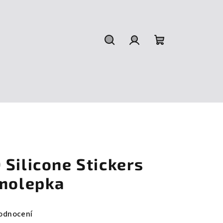
Hledat
Přihlášení
Nákupní
košík
Silicone Stickers
amolepka
odnocení