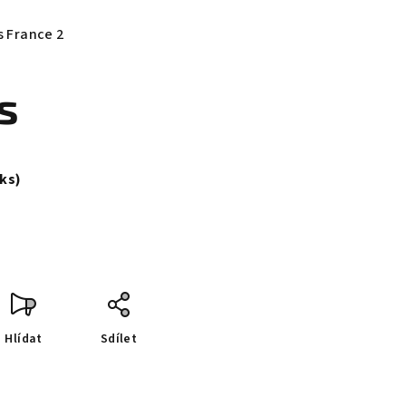
s France 2
s
 ks)
Hlídat
Sdílet