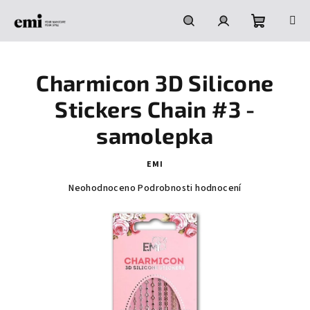
Přejít
na
obsah
Nákupní
Hledat
Přihlášení
Charmicon 3D Silicone
košík
Stickers Chain #3 -
samolepka
EMI
Průměrné
Neohodnoceno
Podrobnosti hodnocení
hodnocení
produktu
je
0,0
z
5
hvězdiček.