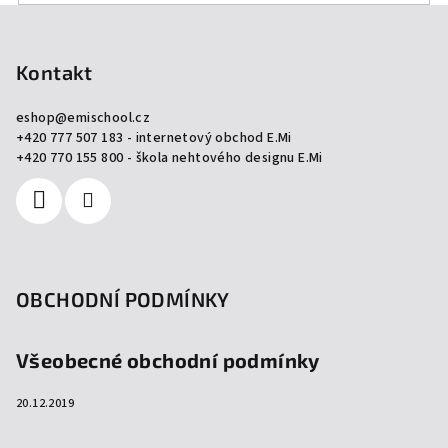
Z
á
p
Kontakt
a
eshop
@
emischool.cz
t
+420 777 507 183 - internetový obchod E.Mi
í
+420 770 155 800 - škola nehtového designu E.Mi
OBCHODNÍ PODMÍNKY
Všeobecné obchodní podmínky
20.12.2019