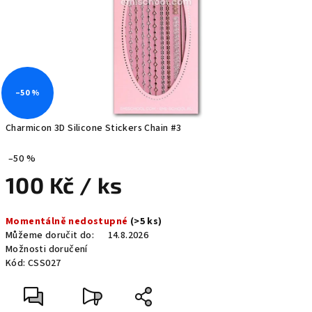
–50 %
Charmicon 3D Silicone Stickers Chain #3
–50 %
100 Kč
/ ks
Měrná
Momentálně nedostupné
(>5 ks)
cena:
Můžeme doručit do:
14.8.2026
Možnosti doručení
Kód:
CSS027