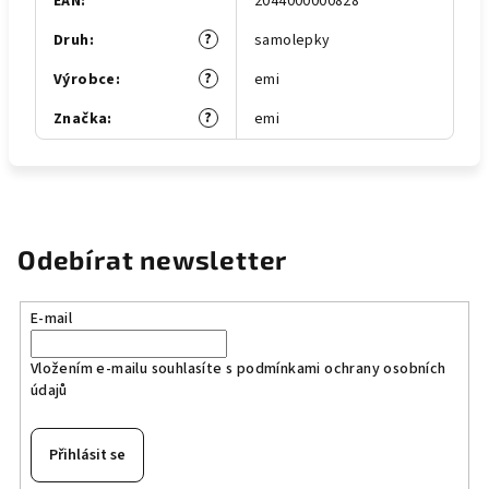
EAN
:
2044000000828
?
Druh
:
samolepky
?
Výrobce
:
emi
?
Značka
:
emi
Odebírat newsletter
E-mail
Vložením e-mailu souhlasíte s
podmínkami ochrany osobních
údajů
Přihlásit se