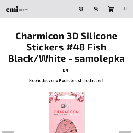
Přejít
na
obsah
Nákupní
Hledat
Přihlášení
Charmicon 3D Silicone
košík
Stickers #48 Fish
Black/White - samolepka
EMI
Průměrné
Neohodnoceno
Podrobnosti hodnocení
hodnocení
produktu
je
0,0
z
5
hvězdiček.