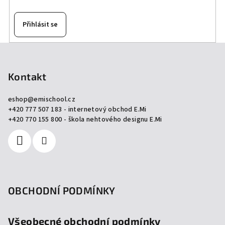
Přihlásit se
Z
á
p
Kontakt
a
eshop
@
emischool.cz
t
+420 777 507 183 - internetový obchod E.Mi
í
+420 770 155 800 - škola nehtového designu E.Mi
OBCHODNÍ PODMÍNKY
Všeobecné obchodní podmínky