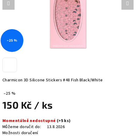
–25 %
Charmicon 3D Silicone Stickers #48 Fish Black/White
–25 %
150 Kč
/ ks
Měrná
Momentálně nedostupné
(>5 ks)
cena:
Můžeme doručit do:
13.8.2026
Možnosti doručení