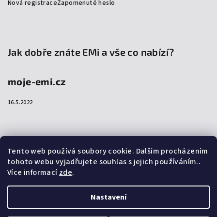
Nová registrace
Zapomenuté heslo
Jak dobře znáte EMi a vše co nabízí?
moje-emi.cz
16.5.2022
Přijímáme online platby
Tento web používá soubory cookie. Dalším procházením
tohoto webu vyjadřujete souhlas s jejich používáním..
Více informací
zde
.
Nastavení
Copyright 2026
emi-shop.cz
. Všechna práva vyhrazena.