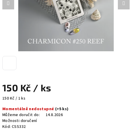
150 Kč
/ ks
Měrná
150 Kč / 1 ks
cena:
Momentálně nedostupné
(>5 ks)
Můžeme doručit do:
14.8.2026
Možnosti doručení
Kód:
CSS332