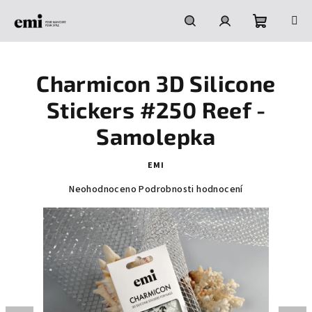
Přejít
na
obsah
Nákupní
Hledat
Přihlášení
Charmicon 3D Silicone
košík
Stickers #250 Reef -
Samolepka
EMI
Průměrné
Neohodnoceno
Podrobnosti hodnocení
hodnocení
produktu
je
0,0
z
5
hvězdiček.