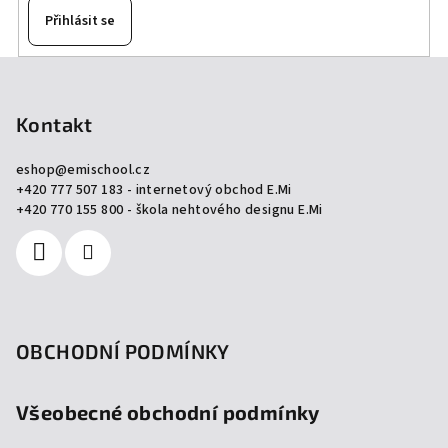
Přihlásit se
Z
á
p
Kontakt
a
eshop
@
emischool.cz
t
+420 777 507 183 - internetový obchod E.Mi
í
+420 770 155 800 - škola nehtového designu E.Mi
OBCHODNÍ PODMÍNKY
Všeobecné obchodní podmínky