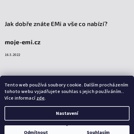
Jak dobře znáte EMi a vše co nabízí?
moje-emi.cz
16.5.2022
Přijímáme online platby
Tento web používá soubory cookie. Dalším procházením
tohoto webu vyjadřujete souhlas s jejich používáním..
Více informací
zde
.
Nastavení
Copyright 2026
emi-shop.cz
. Všechna práva vyhrazena.
Upravit nastavení cookies
Odmítnout
Souhlasím