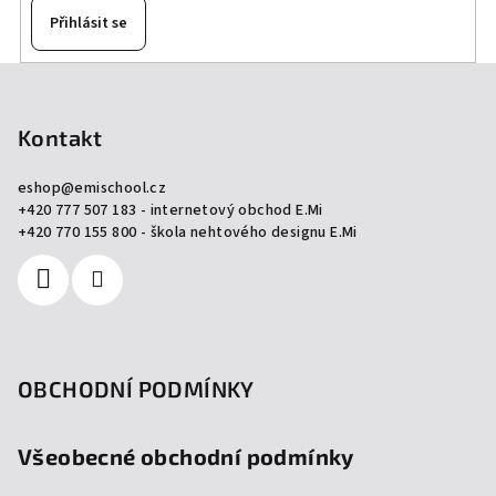
Přihlásit se
Z
á
p
Kontakt
a
eshop
@
emischool.cz
t
+420 777 507 183 - internetový obchod E.Mi
í
+420 770 155 800 - škola nehtového designu E.Mi
OBCHODNÍ PODMÍNKY
Všeobecné obchodní podmínky