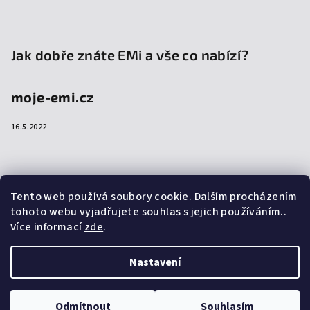
Jak dobře znáte EMi a vše co nabízí?
moje-emi.cz
16.5.2022
Přijímáme online platby
Tento web používá soubory cookie. Dalším procházením
tohoto webu vyjadřujete souhlas s jejich používáním..
Více informací
zde
.
Nastavení
Copyright 2026
emi-shop.cz
. Všechna práva vyhrazena.
Upravit nastavení cookies
Odmítnout
Souhlasím