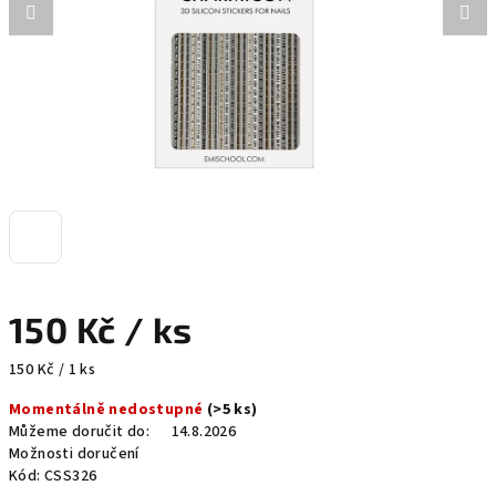
150 Kč
/ ks
Měrná
150 Kč / 1 ks
cena:
Momentálně nedostupné
(>5 ks)
Můžeme doručit do:
14.8.2026
Možnosti doručení
Kód:
CSS326