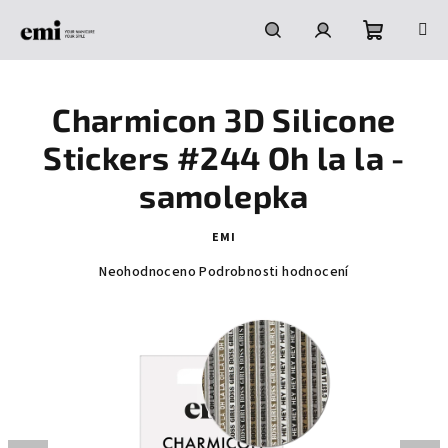
Přejít
na
obsah
Nákupní
Hledat
Přihlášení
Charmicon 3D Silicone
košík
Stickers #244 Oh la la -
samolepka
EMI
Průměrné
Neohodnoceno
Podrobnosti hodnocení
hodnocení
produktu
je
0,0
z
5
hvězdiček.