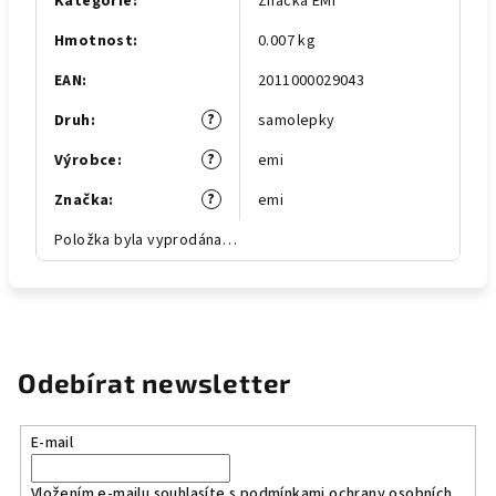
Kategorie
:
Značka EMI
Hmotnost
:
0.007 kg
EAN
:
2011000029043
?
Druh
:
samolepky
?
Výrobce
:
emi
?
Značka
:
emi
Položka byla vyprodána…
Odebírat newsletter
E-mail
Vložením e-mailu souhlasíte s
podmínkami ochrany osobních