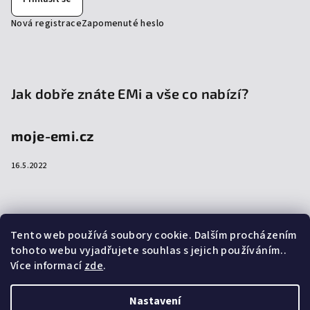
Nová registrace
Zapomenuté heslo
Jak dobře znáte EMi a vše co nabízí?
moje-emi.cz
16.5.2022
Přijímáme online platby
Tento web používá soubory cookie. Dalším procházením
tohoto webu vyjadřujete souhlas s jejich používáním..
Více informací
zde
.
Nastavení