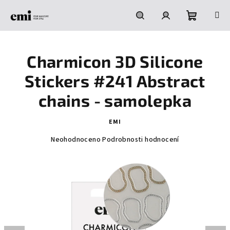
Přejít
na
obsah
Nákupní
Hledat
Přihlášení
Charmicon 3D Silicone
košík
Stickers #241 Abstract
chains - samolepka
EMI
Průměrné
Neohodnoceno
Podrobnosti hodnocení
hodnocení
produktu
je
0,0
z
5
hvězdiček.