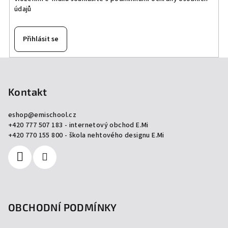
údajů
Přihlásit se
Z
á
p
Kontakt
a
eshop
@
emischool.cz
t
+420 777 507 183 - internetový obchod E.Mi
í
+420 770 155 800 - škola nehtového designu E.Mi
OBCHODNÍ PODMÍNKY