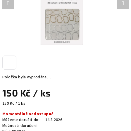
Položka byla vyprodána…
150 Kč
/ ks
Měrná
150 Kč / 1 ks
cena:
Momentálně nedostupné
Můžeme doručit do:
14.8.2026
Možnosti doručení