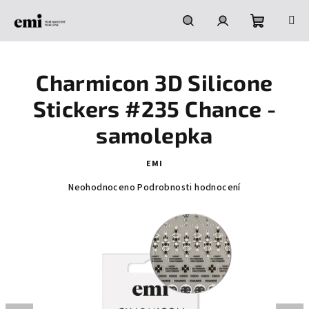
Přejít
na
obsah
Nákupní
Hledat
Přihlášení
Charmicon 3D Silicone
košík
Stickers #235 Chance -
samolepka
EMI
Průměrné
Neohodnoceno
Podrobnosti hodnocení
hodnocení
produktu
je
0,0
z
5
hvězdiček.