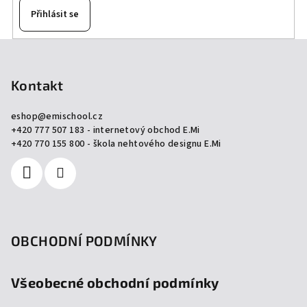
Přihlásit se
Z
á
p
Kontakt
a
eshop
@
emischool.cz
t
+420 777 507 183 - internetový obchod E.Mi
í
+420 770 155 800 - škola nehtového designu E.Mi
OBCHODNÍ PODMÍNKY
Všeobecné obchodní podmínky