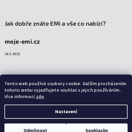
Jak dobře znáte EMi a vše co nabízí?
moje-emi.cz
16.5.2022
Přijímáme online platby
Tento web používá soubory cookie. Dalším procházením
tohoto webu vyjadřujete souhlas s jejich používáním..
Více informací
zde
.
Nastavení
Copyright 2026
emi-shop.cz
. Všechna práva vyhrazena.
Upravit nastavení cookies
Odmítnout
Souhlasím