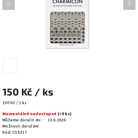
150 Kč
/ ks
Měrná
150 Kč / 1 ks
cena:
Momentálně nedostupné
(>5 ks)
Můžeme doručit do:
13.8.2026
Možnosti doručení
Kód:
CSS317