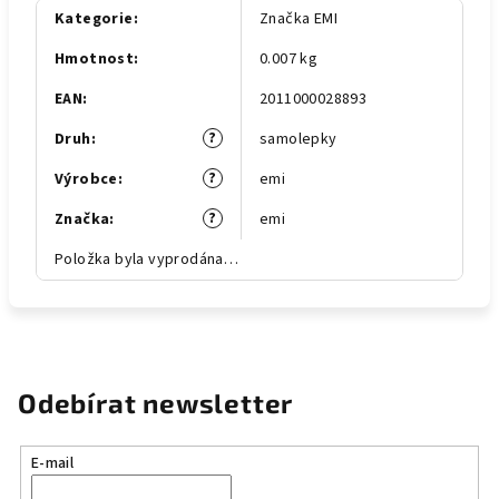
Kategorie
:
Značka EMI
Hmotnost
:
0.007 kg
EAN
:
2011000028893
?
Druh
:
samolepky
?
Výrobce
:
emi
?
Značka
:
emi
Položka byla vyprodána…
Odebírat newsletter
E-mail