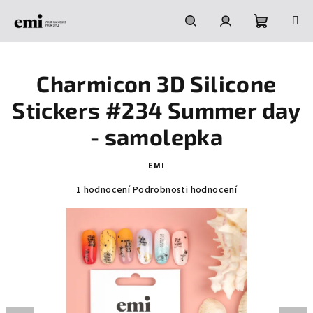
Přejít
na
obsah
Nákupní
Hledat
Přihlášení
Charmicon 3D Silicone
košík
Stickers #234 Summer day
- samolepka
EMI
Průměrné
1 hodnocení
Podrobnosti hodnocení
hodnocení
produktu
je
5,0
z
5
hvězdiček.