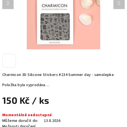
Charmicon 3D Silicone Stickers #234 Summer day - samolepka
Položka byla vyprodána…
150 Kč
/ ks
Měrná
Momentálně nedostupné
cena:
Můžeme doručit do:
13.8.2026
Možnosti doručení