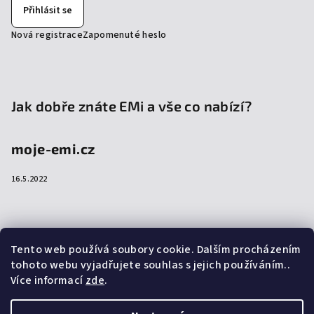
Přihlásit se
Nová registrace
Zapomenuté heslo
Jak dobře znáte EMi a vše co nabízí?
moje-emi.cz
16.5.2022
Přijímáme online platby
Tento web používá soubory cookie. Dalším procházením
tohoto webu vyjadřujete souhlas s jejich používáním..
Více informací
zde
.