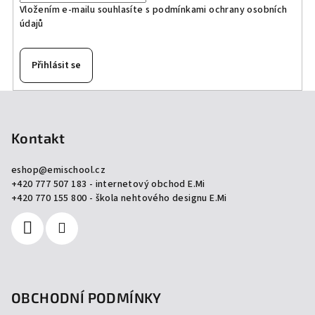
Vložením e-mailu souhlasíte s
podmínkami ochrany osobních
údajů
Přihlásit se
Z
á
p
Kontakt
a
eshop
@
emischool.cz
t
+420 777 507 183 - internetový obchod E.Mi
í
+420 770 155 800 - škola nehtového designu E.Mi
OBCHODNÍ PODMÍNKY