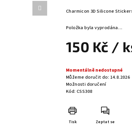
hodnocení
produktu
Charmicon 3D Silicone Sticker
je
0,0
Položka byla vyprodána…
z
5
150 Kč
/ k
hvězdiček.
Měrná
cena:
Momentálně nedostupné
Můžeme doručit do:
14.8.2026
Možnosti doručení
Kód:
CSS308
Tisk
Zeptat se