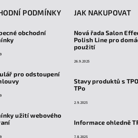
HODNÍ PODMÍNKY
JAK NAKUPOVAT
becné obchodní
Nová řada Salon Effe
ínky
Polish Line pro domá
použití
9
26.9.2025
ulář pro odstoupení
mlouvy
Stavy produktů s TP
TPo
9
2.9.2025
ínky užití webového
raní
Informace ohledně T
9
7.8.2025