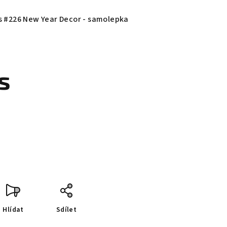
s #226 New Year Decor - samolepka
s
Hlídat
Sdílet