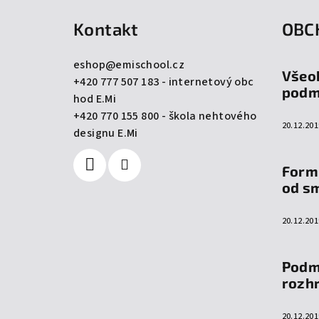
á
Kontakt
OBC
p
a
eshop
@
emischool.cz
Všeo
+420 777 507 183 - internetový obc
t
podm
hod E.Mi
í
+420 770 155 800 - škola nehtového
20.12.201
designu E.Mi
Form
od s
20.12.201
Podm
rozh
20.12.201