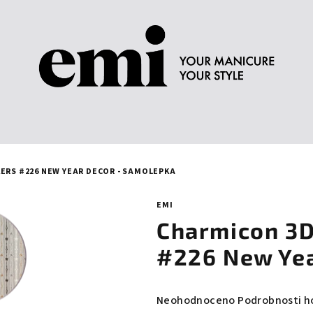
KERS #226 NEW YEAR DECOR - SAMOLEPKA
EMI
Charmicon 3D 
#226 New Yea
Průměrné
Neohodnoceno
Podrobnosti h