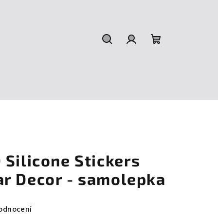
Hledat
Přihlášení
Nákupní
košík
Silicone Stickers
r Decor - samolepka
odnocení