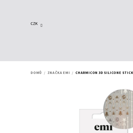
Přejít
na
obsah
CZK
DOMŮ
/
ZNAČKA EMI
/
CHARMICON 3D SILICONE STIC