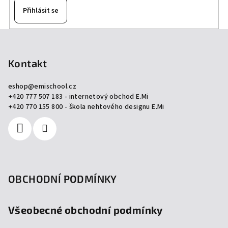
Přihlásit se
Z
á
p
Kontakt
a
eshop
@
emischool.cz
t
+420 777 507 183 - internetový obchod E.Mi
í
+420 770 155 800 - škola nehtového designu E.Mi
OBCHODNÍ PODMÍNKY
Všeobecné obchodní podmínky