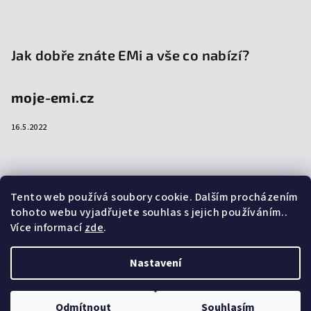
Jak dobře znáte EMi a vše co nabízí?
moje-emi.cz
16.5.2022
Přijímáme online platby
Tento web používá soubory cookie. Dalším procházením
tohoto webu vyjadřujete souhlas s jejich používáním..
Více informací
zde
.
Nastavení
Copyright 2026
emi-shop.cz
. Všechna práva vyhrazena.
Upravit nastavení cookies
Odmítnout
Souhlasím