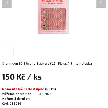
Charmicon 3D Silicone Stickers #154 Floral Art - samolepka
150 Kč
/ ks
Měrná
Momentálně nedostupné
(>5 ks)
cena:
Můžeme doručit do:
13.8.2026
Možnosti doručení
Kód:
CSS236