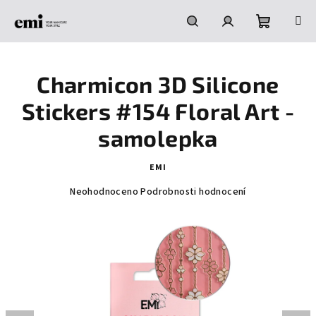
Přejít
na
obsah
Nákupní
Hledat
Přihlášení
Charmicon 3D Silicone
košík
Stickers #154 Floral Art -
samolepka
EMI
Průměrné
Neohodnoceno
Podrobnosti hodnocení
hodnocení
produktu
je
0,0
z
5
hvězdiček.