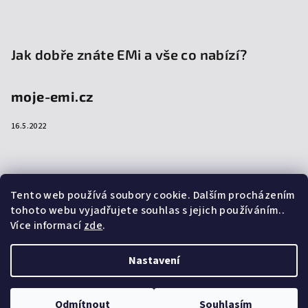
Jak dobře znáte EMi a vše co nabízí?
moje-emi.cz
16.5.2022
Přijímáme online platby
Tento web používá soubory cookie. Dalším procházením
tohoto webu vyjadřujete souhlas s jejich používáním..
Více informací
zde
.
Nastavení
Copyright 2026
emi-shop.cz
. Všechna práva vyhrazena.
Upravit nastavení cookies
Odmítnout
Souhlasím