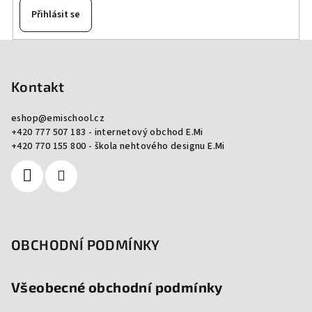
Přihlásit se
Z
á
p
Kontakt
a
eshop
@
emischool.cz
t
+420 777 507 183 - internetový obchod E.Mi
í
+420 770 155 800 - škola nehtového designu E.Mi
OBCHODNÍ PODMÍNKY
Všeobecné obchodní podmínky