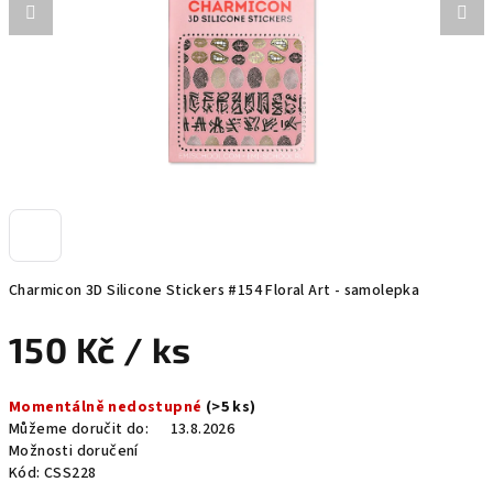
Charmicon 3D Silicone Stickers #154 Floral Art - samolepka
150 Kč
/ ks
Měrná
Momentálně nedostupné
(>5 ks)
cena:
Můžeme doručit do:
13.8.2026
Možnosti doručení
Kód:
CSS228