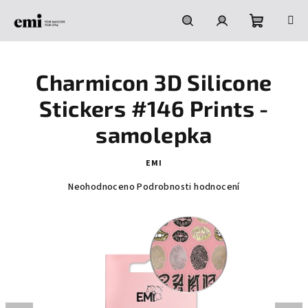
Přejít
na
obsah
Nákupní
Hledat
Přihlášení
Charmicon 3D Silicone
košík
Stickers #146 Prints -
samolepka
EMI
Průměrné
Neohodnoceno
Podrobnosti hodnocení
hodnocení
produktu
je
0,0
z
5
hvězdiček.