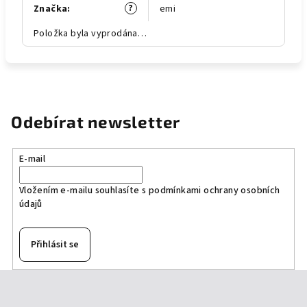
?
Značka
:
emi
Položka byla vyprodána…
Odebírat newsletter
E-mail
Vložením e-mailu souhlasíte s
podmínkami ochrany osobních
údajů
Přihlásit se
Z
á