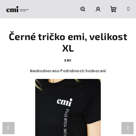
Přejít
na
obsah
Nákupní
Hledat
Přihlášení
Černé tričko emi, velikost
košík
XL
EMI
Průměrné
Neohodnoceno
Podrobnosti hodnocení
hodnocení
produktu
je
0,0
z
5
hvězdiček.