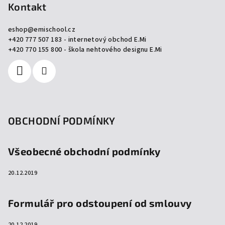
p
Kontakt
a
eshop
@
emischool.cz
t
+420 777 507 183 - internetový obchod E.Mi
í
+420 770 155 800 - škola nehtového designu E.Mi
OBCHODNÍ PODMÍNKY
Všeobecné obchodní podmínky
20.12.2019
Formulář pro odstoupení od smlouvy
20.12.2019