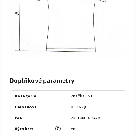
Doplňkové parametry
Kategorie
:
Značka EMI
Hmotnost
:
0.126 kg
EAN
:
2011000022426
?
Výrobce
:
emi